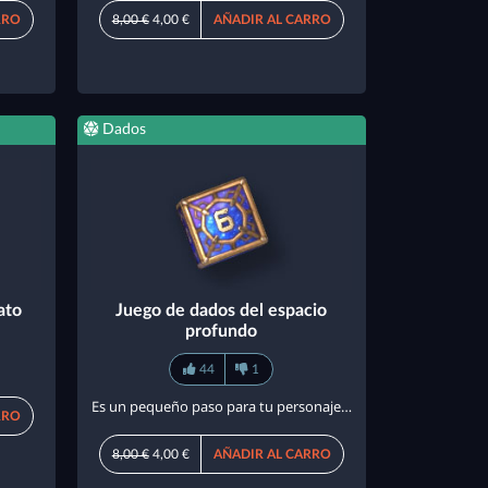
RRO
8,00 €
4,00 €
AÑADIR AL CARRO
Dados
ato
Juego de dados del espacio
profundo
44
1
Es un pequeño paso para tu personaje…
RRO
8,00 €
4,00 €
AÑADIR AL CARRO