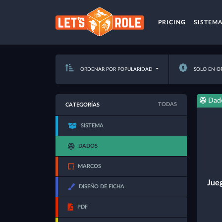
PRICING
SISTEM
ORDENAR POR POPULARIDAD
SOLO EN O
Dad
TODAS
CATEGORÍAS
SISTEMA
DADOS
MARCOS
Jue
DISEÑO DE FICHA
PDF