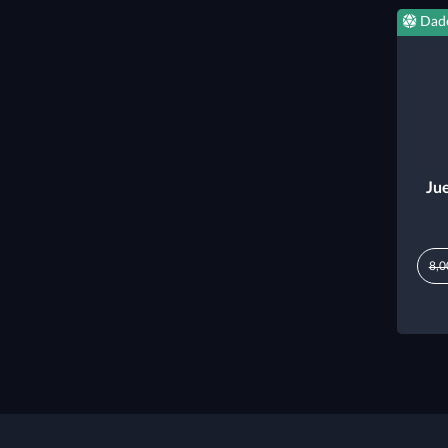
Dad
Ju
8,0