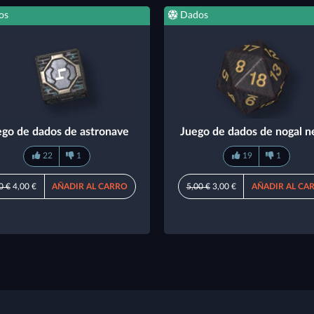
os
Dados
ego de dados de astronave
Juego de dados de nogal n
22
1
19
1
0 €
4,00 €
AÑADIR AL CARRO
5,00 €
3,00 €
AÑADIR AL CA