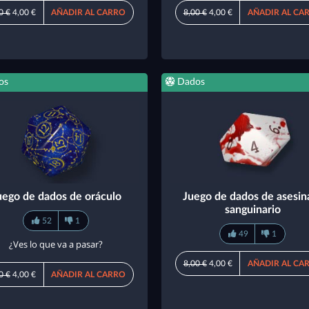
0 €
4,00 €
AÑADIR AL CARRO
8,00 €
4,00 €
AÑADIR AL CA
os
Dados
uego de dados de oráculo
Juego de dados de asesin
sanguinario
52
1
49
1
¿Ves lo que va a pasar?
8,00 €
4,00 €
AÑADIR AL CA
0 €
4,00 €
AÑADIR AL CARRO