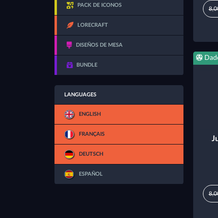
PACK DE ICONOS
8,0
LORECRAFT
DISEÑOS DE MESA
Dad
BUNDLE
LANGUAGES
ENGLISH
FRANÇAIS
J
DEUTSCH
ESPAÑOL
8,0