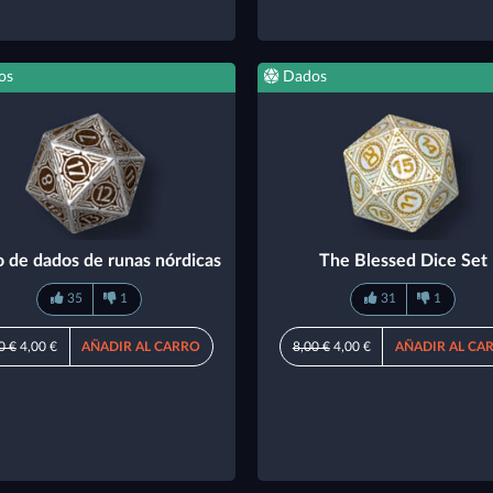
os
Dados
 de dados de runas nórdicas
The Blessed Dice Set
35
1
31
1
0 €
4,00 €
AÑADIR AL CARRO
8,00 €
4,00 €
AÑADIR AL CA