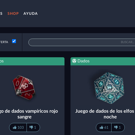
AS
SHOP
AYUDA
FERTA
os
Dados
go de dados vampíricos rojo
Juego de dados de los elfos 
sangre
noche
103
1
61
1