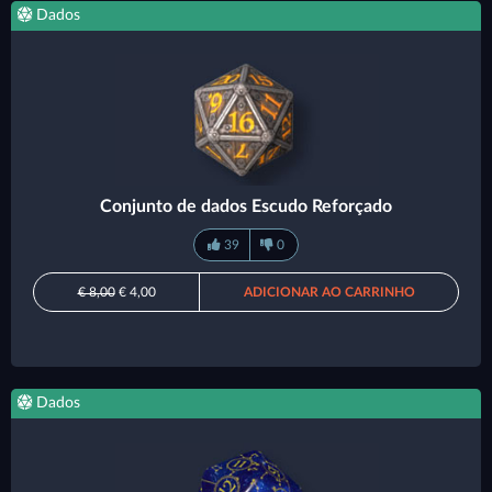
Dados
Conjunto de dados Escudo Reforçado
39
0
€ 8,00
€ 4,00
ADICIONAR AO CARRINHO
Dados