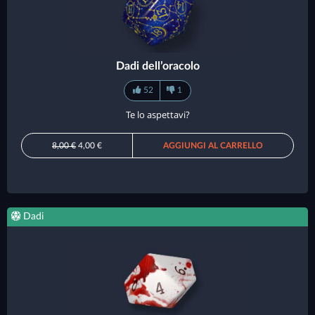
Dadi dell’oracolo
52
1
Te lo aspettavi?
8,00 €
4,00 €
AGGIUNGI AL CARRELLO
Dadi