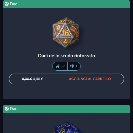
Dadi
Dadi dello scudo rinforzato
39
0
8,00 €
4,00 €
AGGIUNGI AL CARRELLO
Dadi