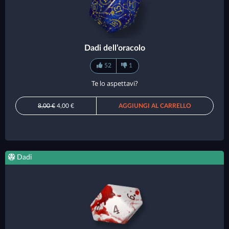
Dadi dell’oracolo
52
1
Te lo aspettavi?
8,00 €
4,00 €
AGGIUNGI AL CARRELLO
Dadi