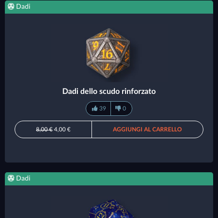
Dadi
Dadi dello scudo rinforzato
39
0
8,00 €
4,00 €
AGGIUNGI AL CARRELLO
Dadi