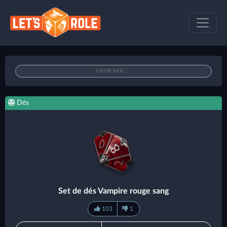
Dés
Set de dés Vampire rouge sang
103
1