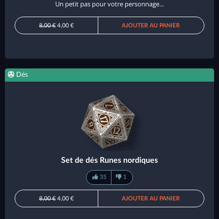
Un petit pas pour votre personnage...
8,00 €
4,00 €
AJOUTER AU PANIER
Dés
Set de dés Runes nordiques
35
1
8,00 €
4,00 €
AJOUTER AU PANIER