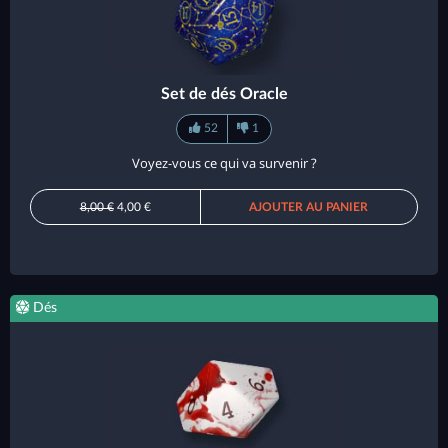
Set de dés Oracle
52
1
Voyez-vous ce qui va survenir ?
8,00 €
4,00 €
AJOUTER AU PANIER
Dés