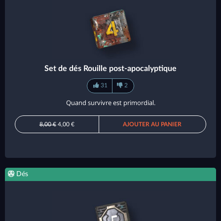
Set de dés Rouille post-apocalyptique
31
2
Quand survivre est primordial.
8,00 €
4,00 €
AJOUTER AU PANIER
Dés