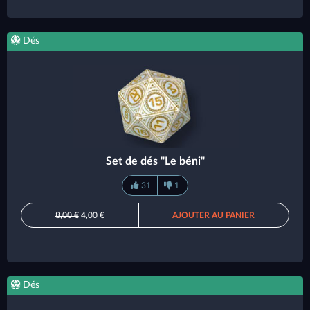
Dés
Set de dés "Le béni"
31
1
8,00 €
4,00 €
AJOUTER AU PANIER
Dés