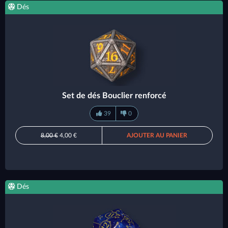
Dés
Set de dés Bouclier renforcé
39
0
8,00 €
4,00 €
AJOUTER AU PANIER
Dés