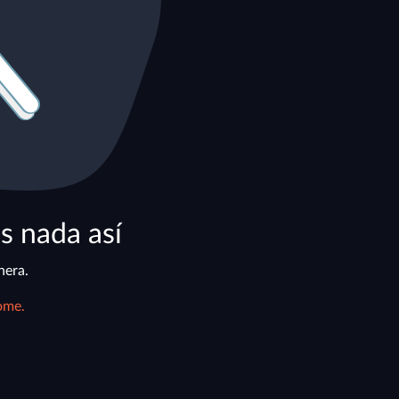
s nada así
nera.
ome.