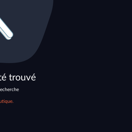
té trouvé
recherche
utique.