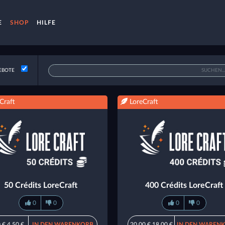
E
SHOP
HILFE
EBOTE
Craft
LoreCraft
50 Crédits LoreCraft
400 Crédits LoreCraft
0
0
0
0
 €
4,50 €
IN DEN WARENKORB
20,00 €
18,00 €
IN DEN WAREN