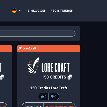
EINLOGGEN
REGISTRIEREN
LoreCraft
150 Crédits LoreCraft
0
0
KORB
10,00 €
9,00 €
IN DEN WARENKORB