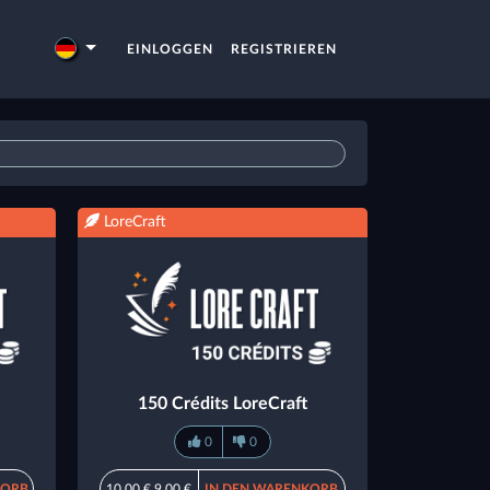
EINLOGGEN
REGISTRIEREN
LoreCraft
150 Crédits LoreCraft
0
0
KORB
10,00 €
9,00 €
IN DEN WARENKORB