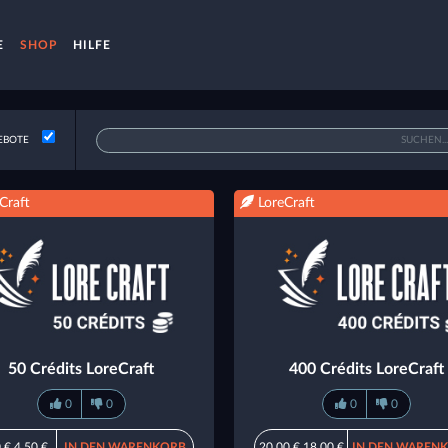
E
SHOP
HILFE
EBOTE
Craft
LoreCraft
50 Crédits LoreCraft
400 Crédits LoreCraft
0
0
0
0
 €
4,50 €
IN DEN WARENKORB
20,00 €
18,00 €
IN DEN WAREN