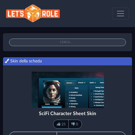
Skin della scheda
SciFi Character Sheet Skin
25
0