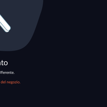
ato
fferente.
 del negozio.