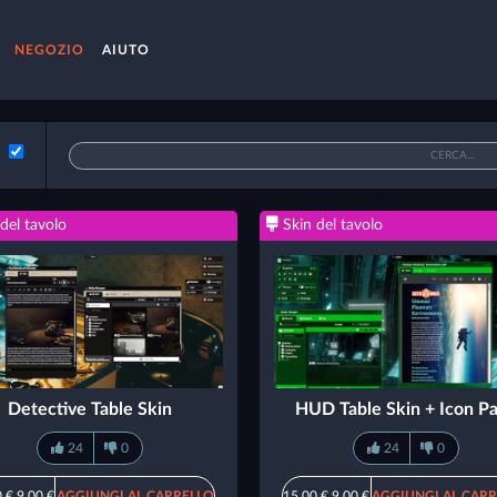
NEGOZIO
AIUTO
del tavolo
Skin del tavolo
Detective Table Skin
HUD Table Skin + Icon P
24
0
24
0
 €
9,00 €
AGGIUNGI AL CARRELLO
15,00 €
9,00 €
AGGIUNGI AL CAR