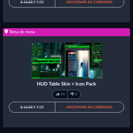
€ 15,00
€ 9,00
ADICIONAR AO CARRINHO
Tema de mesa
HUD Table Skin + Icon Pack
24
0
€ 15,00
€ 9,00
ADICIONAR AO CARRINHO