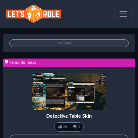
Tema de mesa
Detective Table Skin
24
0