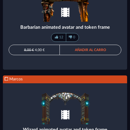
Barbarian animated avatar and token frame
12
0
8,00 €
4,00 €
AÑADIR AL CARRO
Marcos
Wizard animated avatar and token frame