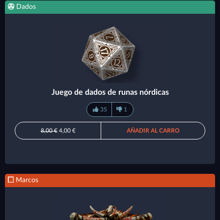
Dados
Juego de dados de runas nórdicas
35
1
8,00 €
4,00 €
AÑADIR AL CARRO
Marcos