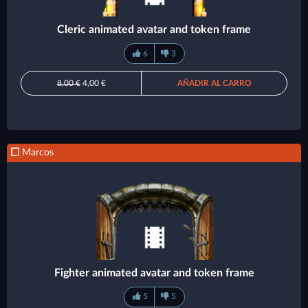
Cleric animated avatar and token frame
6
3
8,00 €
4,00 €
AÑADIR AL CARRO
Marcos
Fighter animated avatar and token frame
5
5