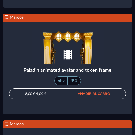
Marcos
Paladin animated avatar and token frame
6
3
8,00 €
4,00 €
AÑADIR AL CARRO
Marcos