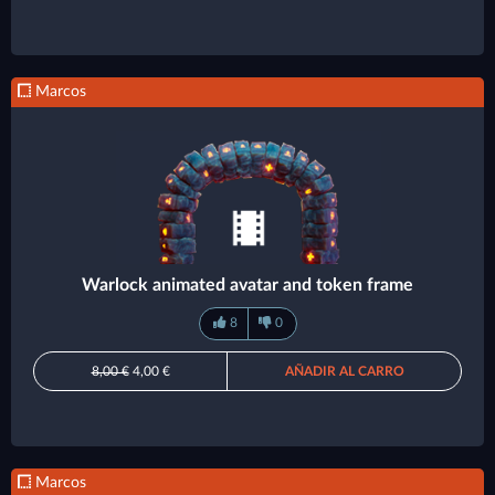
Marcos
Warlock animated avatar and token frame
8
0
8,00 €
4,00 €
AÑADIR AL CARRO
Marcos