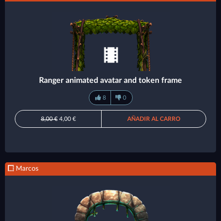
Ranger animated avatar and token frame
8
0
8,00 €
4,00 €
AÑADIR AL CARRO
Marcos