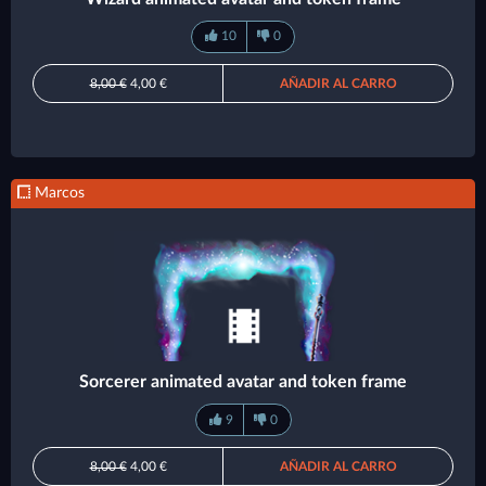
10
0
8,00 €
4,00 €
AÑADIR AL CARRO
Marcos
Sorcerer animated avatar and token frame
9
0
8,00 €
4,00 €
AÑADIR AL CARRO