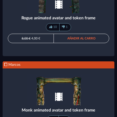
Rogue animated avatar and token frame
10
1
8,00 €
4,00 €
AÑADIR AL CARRO
Marcos
Monk animated avatar and token frame