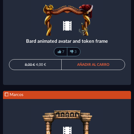
Bard animated avatar and token frame
7
3
8,00 €
4,00 €
AÑADIR AL CARRO
Marcos