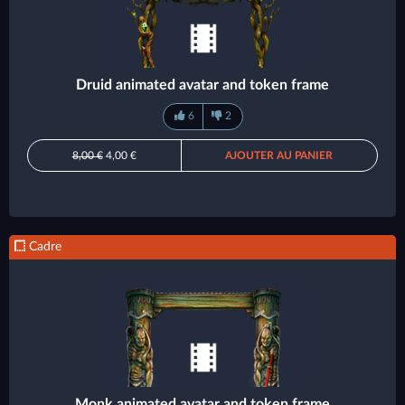
Druid animated avatar and token frame
6
2
8,00 €
4,00 €
AJOUTER AU PANIER
Cadre
Monk animated avatar and token frame