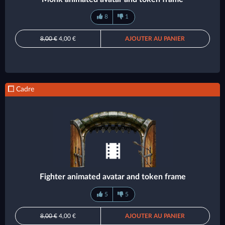
8
1
8,00 €
4,00 €
AJOUTER AU PANIER
Cadre
Fighter animated avatar and token frame
5
5
8,00 €
4,00 €
AJOUTER AU PANIER