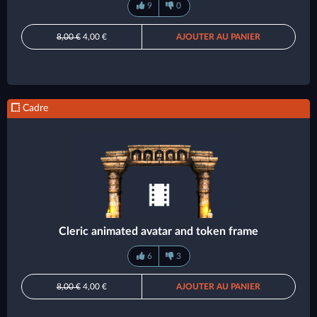
9
0
8,00 €
4,00 €
AJOUTER AU PANIER
Cadre
Cleric animated avatar and token frame
6
3
8,00 €
4,00 €
AJOUTER AU PANIER