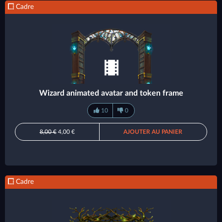
Cadre
Wizard animated avatar and token frame
10
0
8,00 €
4,00 €
AJOUTER AU PANIER
Cadre