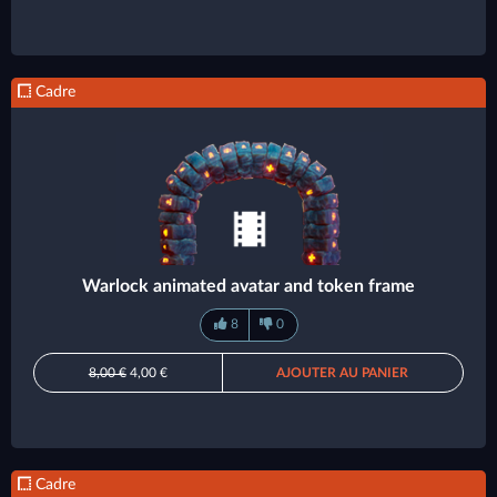
Cadre
Warlock animated avatar and token frame
8
0
8,00 €
4,00 €
AJOUTER AU PANIER
Cadre