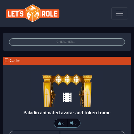
Cadre
Paladin animated avatar and token frame
6
3