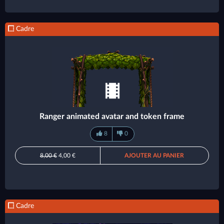
Cadre
Ranger animated avatar and token frame
8
0
8,00 €
4,00 €
AJOUTER AU PANIER
Cadre