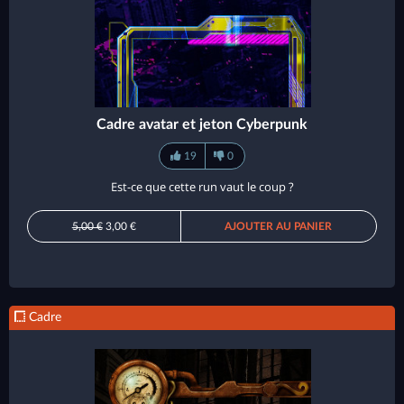
Cadre avatar et jeton Cyberpunk
19
0
Est-ce que cette run vaut le coup ?
5,00 €
3,00 €
AJOUTER AU PANIER
Cadre