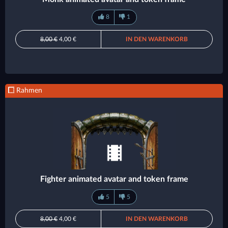
8
1
8,00 €
4,00 €
IN DEN WARENKORB
Rahmen
Fighter animated avatar and token frame
5
5
8,00 €
4,00 €
IN DEN WARENKORB