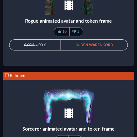
Rogue animated avatar and token frame
10
1
8,00 €
4,00 €
IN DEN WARENKORB
Rahmen
Sorcerer animated avatar and token frame