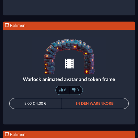
Rahmen
Warlock animated avatar and token frame
8
0
8,00 €
4,00 €
IN DEN WARENKORB
Rahmen