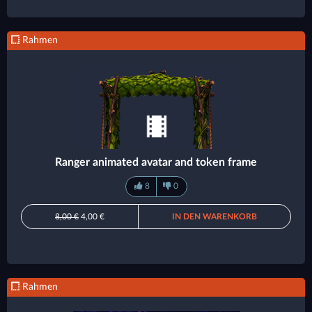
Rahmen
Ranger animated avatar and token frame
8
0
8,00 €
4,00 €
IN DEN WARENKORB
Rahmen