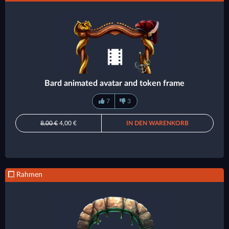
Bard animated avatar and token frame
7
3
8,00 €
4,00 €
IN DEN WARENKORB
Rahmen