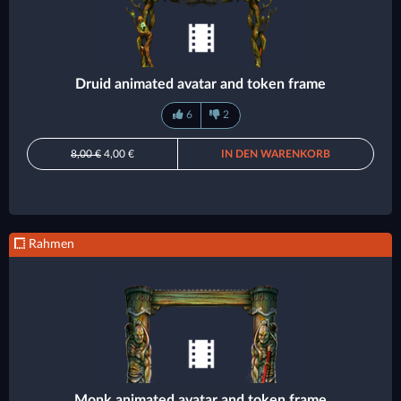
Druid animated avatar and token frame
6
2
8,00 €
4,00 €
IN DEN WARENKORB
Rahmen
Monk animated avatar and token frame