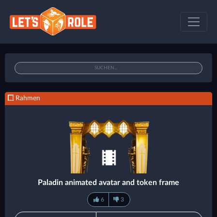
Rahmen
Paladin animated avatar and token frame
6
3