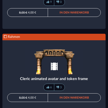
9
0
8,00 €
4,00 €
IN DEN WARENKORB
Rahmen
Cleric animated avatar and token frame
6
3
8,00 €
4,00 €
IN DEN WARENKORB