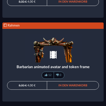
8,00 €
4,00 €
IN DEN WARENKORB
Rahmen
Barbarian animated avatar and token frame
12
0
8,00 €
4,00 €
IN DEN WARENKORB