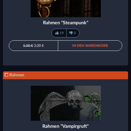
Rahmen "Steampunk"
19
0
5,00 €
3,00 €
IN DEN WARENKORB
Rahmen
Rahmen "Vampirgruft"