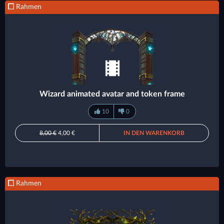
Rahmen
Wizard animated avatar and token frame
10
0
8,00 €
4,00 €
IN DEN WARENKORB
Rahmen