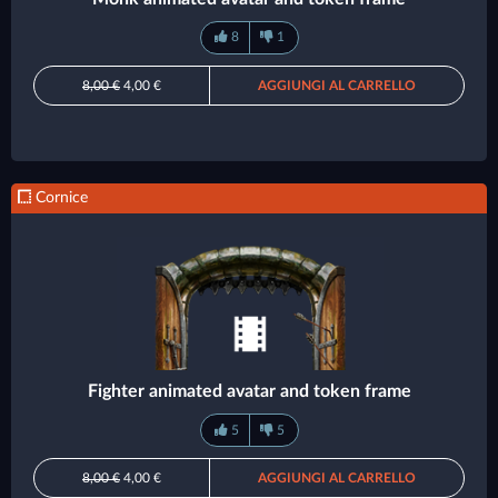
8
1
8,00 €
4,00 €
AGGIUNGI AL CARRELLO
Cornice
Fighter animated avatar and token frame
5
5
8,00 €
4,00 €
AGGIUNGI AL CARRELLO