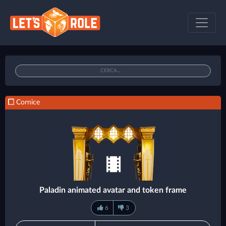
Cornice
Paladin animated avatar and token frame
6
3