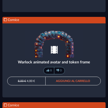
Cornice
Warlock animated avatar and token frame
8
0
8,00 €
4,00 €
AGGIUNGI AL CARRELLO
Cornice