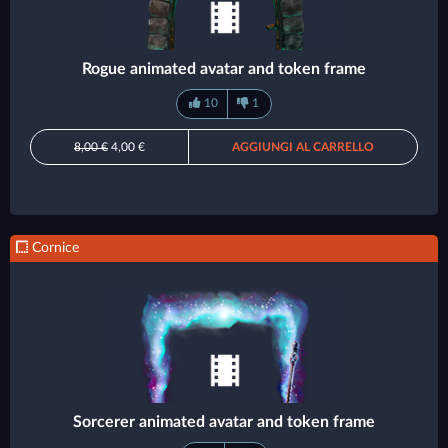
Rogue animated avatar and token frame
10
1
8,00 €
4,00 €
AGGIUNGI AL CARRELLO
Cornice
Sorcerer animated avatar and token frame