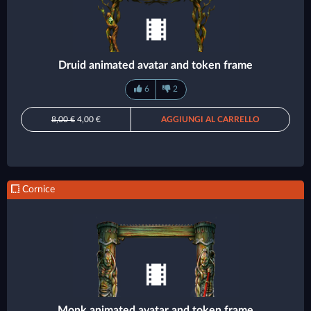
Druid animated avatar and token frame
6
2
8,00 €
4,00 €
AGGIUNGI AL CARRELLO
Cornice
Monk animated avatar and token frame