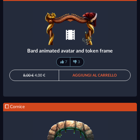
Bard animated avatar and token frame
7
3
8,00 €
4,00 €
AGGIUNGI AL CARRELLO
Cornice