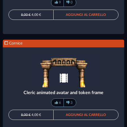
9
0
8,00 €
4,00 €
AGGIUNGI AL CARRELLO
Cornice
Cleric animated avatar and token frame
6
3
8,00 €
4,00 €
AGGIUNGI AL CARRELLO