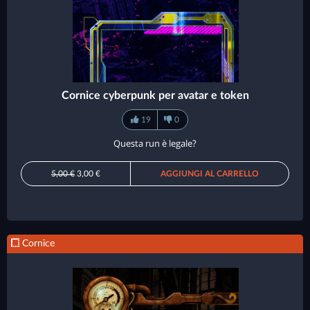
Cornice cyberpunk per avatar e token
19
0
Questa run è legale?
5,00 €
3,00 €
AGGIUNGI AL CARRELLO
Cornice