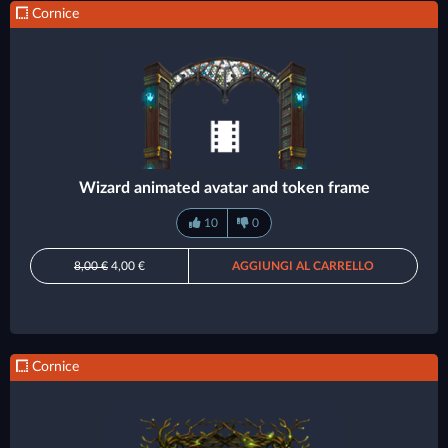
Cornice
Wizard animated avatar and token frame
10
0
8,00 €
4,00 €
AGGIUNGI AL CARRELLO
Cornice