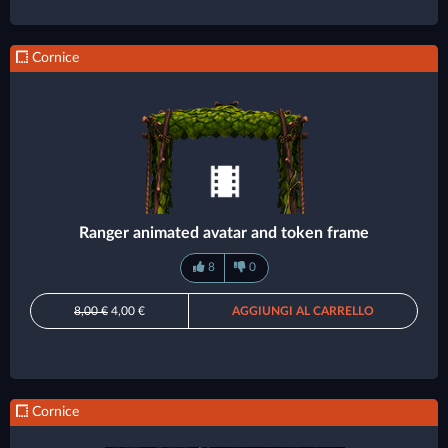
Cornice
Ranger animated avatar and token frame
8
0
8,00 €
4,00 €
AGGIUNGI AL CARRELLO
Cornice