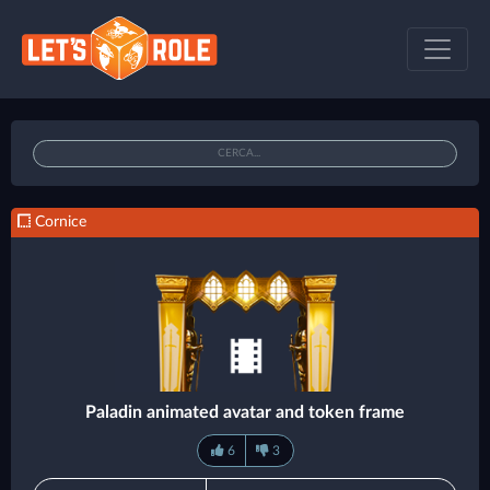
Cornice
Paladin animated avatar and token frame
6
3