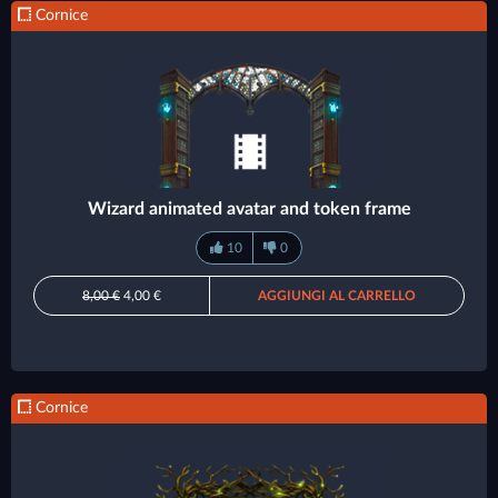
Cornice
Wizard animated avatar and token frame
10
0
8,00 €
4,00 €
AGGIUNGI AL CARRELLO
Cornice