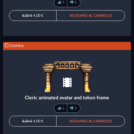
9
0
8,00 €
4,00 €
AGGIUNGI AL CARRELLO
Cornice
Cleric animated avatar and token frame
6
3
8,00 €
4,00 €
AGGIUNGI AL CARRELLO