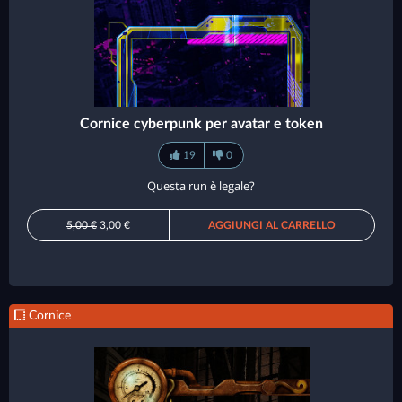
Cornice cyberpunk per avatar e token
19
0
Questa run è legale?
5,00 €
3,00 €
AGGIUNGI AL CARRELLO
Cornice