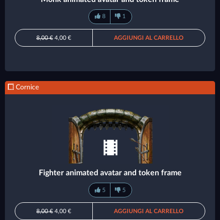
8
1
8,00 €
4,00 €
AGGIUNGI AL CARRELLO
Cornice
Fighter animated avatar and token frame
5
5
8,00 €
4,00 €
AGGIUNGI AL CARRELLO