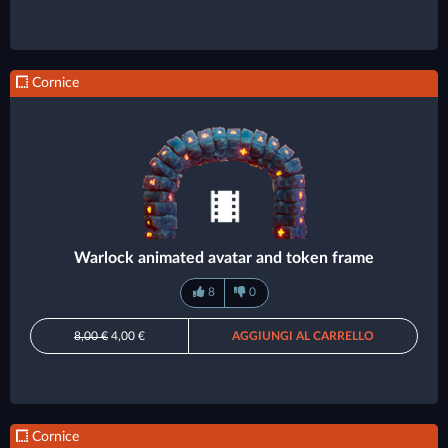
Cornice
Warlock animated avatar and token frame
8
0
8,00 €
4,00 €
AGGIUNGI AL CARRELLO
Cornice