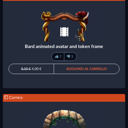
Bard animated avatar and token frame
7
3
8,00 €
4,00 €
AGGIUNGI AL CARRELLO
Cornice