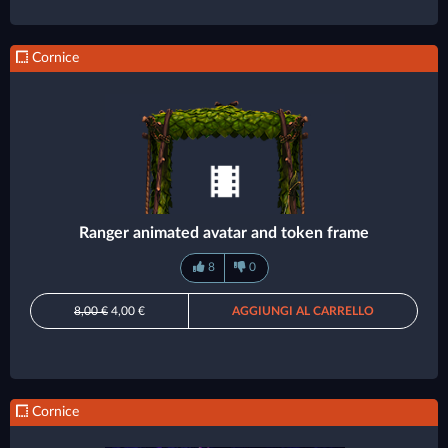
Cornice
Ranger animated avatar and token frame
8
0
8,00 €
4,00 €
AGGIUNGI AL CARRELLO
Cornice