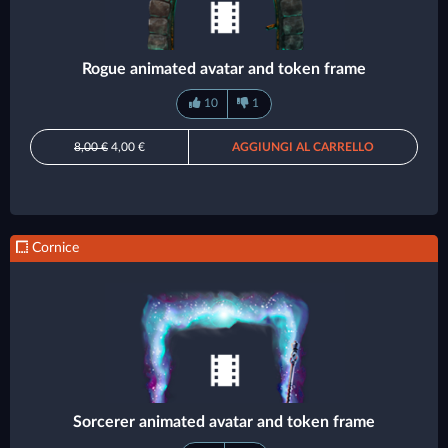
Rogue animated avatar and token frame
10
1
8,00 €
4,00 €
AGGIUNGI AL CARRELLO
Cornice
Sorcerer animated avatar and token frame