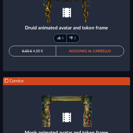
Druid animated avatar and token frame
6
2
8,00 €
4,00 €
AGGIUNGI AL CARRELLO
Cornice
Monk animated avatar and token frame