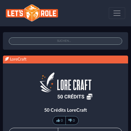
LoreCraft
50 Crédits LoreCraft
0
0