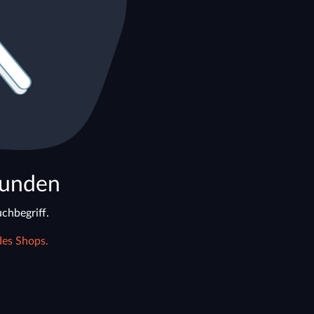
funden
chbegriff.
des Shops.