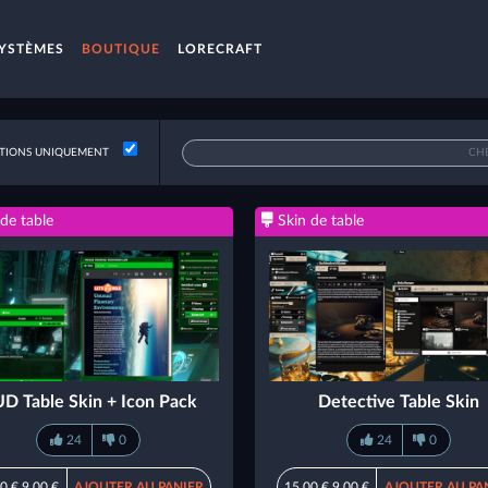
YSTÈMES
BOUTIQUE
LORECRAFT
IONS UNIQUEMENT
de table
Skin de table
D Table Skin + Icon Pack
Detective Table Skin
24
0
24
0
0 €
9,00 €
AJOUTER AU PANIER
15,00 €
9,00 €
AJOUTER AU PA