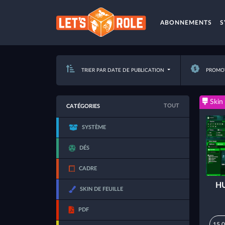
ABONNEMENTS
S
TRIER PAR DATE DE PUBLICATION
PROMOT
Skin 
TOUT
CATÉGORIES
SYSTÈME
DÉS
CADRE
HU
SKIN DE FEUILLE
PDF
15,0