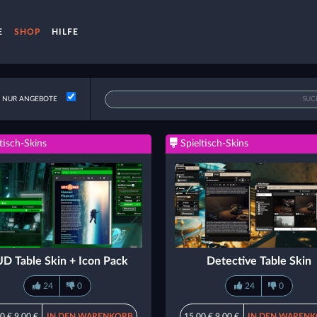
E
SHOP
HILFE
NUR ANGEBOTE
tisch-Skins
Spieltisch-Skins
D Table Skin + Icon Pack
Detective Table Skin
24
0
24
0
0 €
9,00 €
IN DEN WARENKORB
15,00 €
9,00 €
IN DEN WAREN