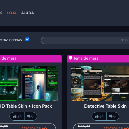
AS
LOJA
AJUDA
ENAS OFERTAS
 de mesa
Tema de mesa
D Table Skin + Icon Pack
Detective Table Skin
24
0
24
0
15,00
€ 15,00
ADICIONAR AO
ADICIONAR A