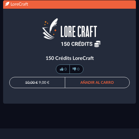
LoreCraft
150 Crédits LoreCraft
0
0
10,00 €
9,00 €
AÑADIR AL CARRO