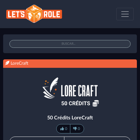
LoreCraft
50 Crédits LoreCraft
0
0