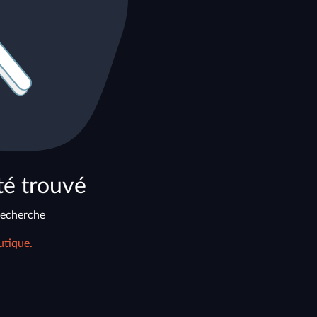
té trouvé
recherche
utique.