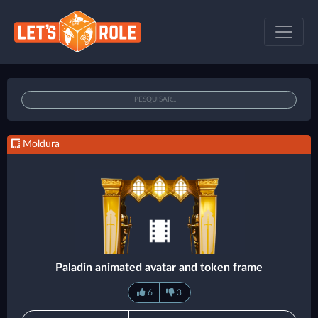
Moldura
Paladin animated avatar and token frame
6
3