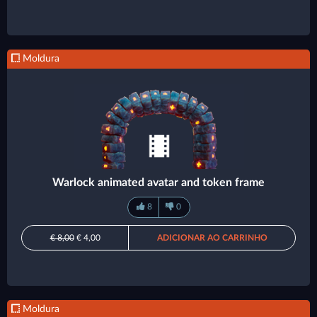
Moldura
Warlock animated avatar and token frame
8
0
€ 8,00
€ 4,00
ADICIONAR AO CARRINHO
Moldura