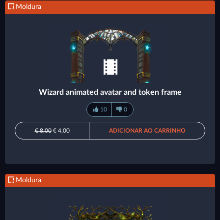
Moldura
Wizard animated avatar and token frame
10
0
€ 8,00
€ 4,00
ADICIONAR AO CARRINHO
Moldura