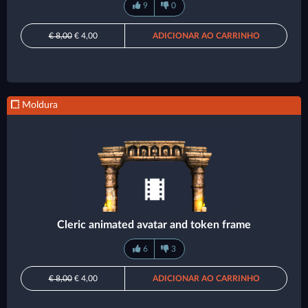
9
0
€ 8,00
€ 4,00
ADICIONAR AO CARRINHO
Moldura
Cleric animated avatar and token frame
6
3
€ 8,00
€ 4,00
ADICIONAR AO CARRINHO