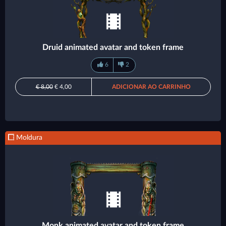
Druid animated avatar and token frame
6
2
€ 8,00
€ 4,00
ADICIONAR AO CARRINHO
Moldura
Monk animated avatar and token frame