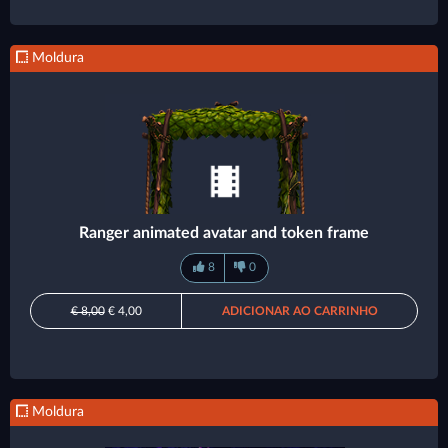
Moldura
Ranger animated avatar and token frame
8
0
€ 8,00
€ 4,00
ADICIONAR AO CARRINHO
Moldura