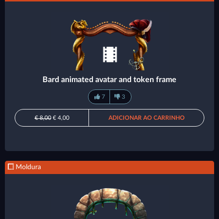
Bard animated avatar and token frame
7
3
€ 8,00
€ 4,00
ADICIONAR AO CARRINHO
Moldura