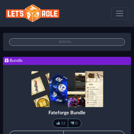
Bundle
Fateforge Bundle
13
0