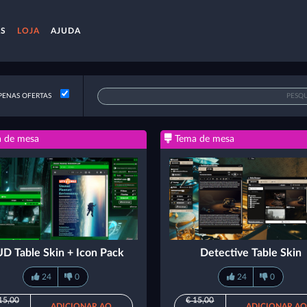
AS
LOJA
AJUDA
ENAS OFERTAS
 de mesa
Tema de mesa
D Table Skin + Icon Pack
Detective Table Skin
24
0
24
0
15,00
€ 15,00
ADICIONAR AO
ADICIONAR A