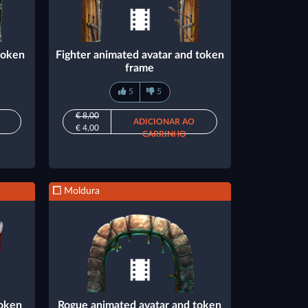
token
Fighter animated avatar and token
frame
5
5
€ 8,00
ADICIONAR AO
€ 4,00
CARRINHO
Moldura
token
Rogue animated avatar and token