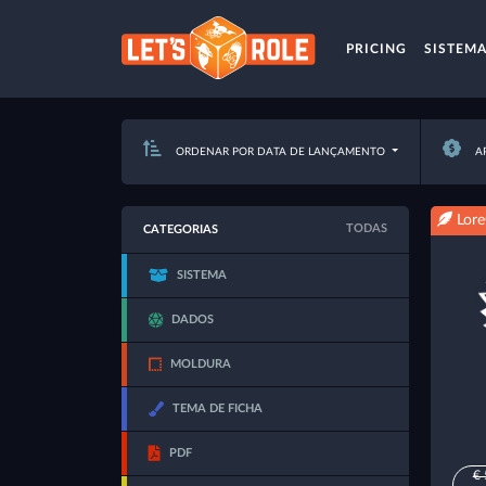
PRICING
SISTEM
ORDENAR POR DATA DE LANÇAMENTO
AP
Lore
TODAS
CATEGORIAS
SISTEMA
DADOS
MOLDURA
TEMA DE FICHA
PDF
€ 