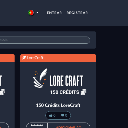
ENTRAR
REGISTRAR
LoreCraft
150 Crédits LoreCraft
0
0
€ 10,00
O
ADICIONAR AO