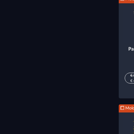
Pa
€ 
€ 
Mold