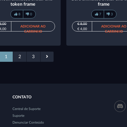
token frame
frame
8
0
7
3
8,00
€ 8,00
ADICIONAR AO
ADICIONAR AO
4,00
€ 4,00
CARRINHO
CARRINHO
1
2
3
CONTATO
Central de Suporte
Suporte
Denunciar Conteúdo