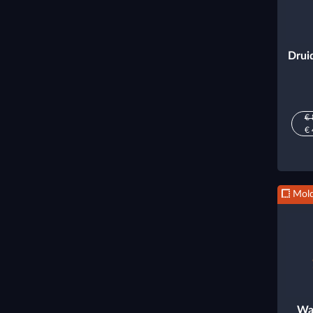
Drui
€ 
€ 
Mold
Wa