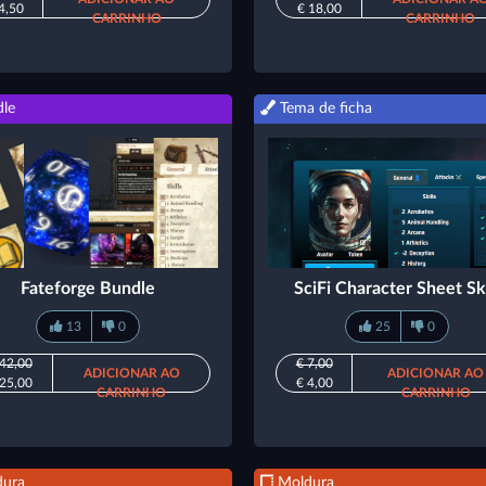
4,50
€ 18,00
CARRINHO
CARRINHO
le
Tema de ficha
Fateforge Bundle
SciFi Character Sheet Sk
13
0
25
0
 42,00
€ 7,00
ADICIONAR AO
ADICIONAR AO
 25,00
€ 4,00
CARRINHO
CARRINHO
ura
Moldura