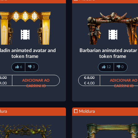
ladin animated avatar and
Barbarian animated avatar
token frame
token frame
6
3
12
0
8,00
€ 8,00
ADICIONAR AO
ADICIONAR AO
4,00
€ 4,00
CARRINHO
CARRINHO
ura
Moldura