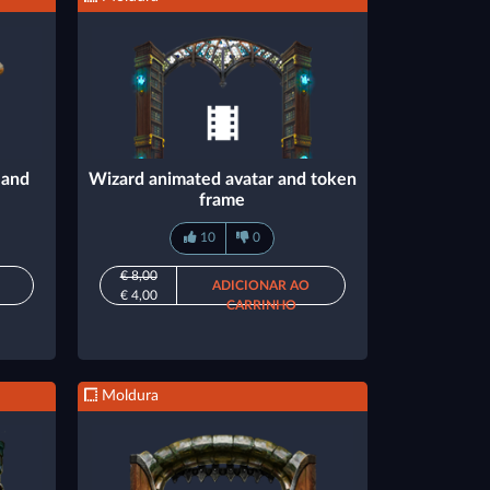
 and
Wizard animated avatar and token
frame
10
0
€ 8,00
ADICIONAR AO
€ 4,00
CARRINHO
Moldura