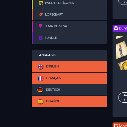
€ 
PACOTE DE ÍCONES
LORECRAFT
TEMA DE MESA
Bund
BUNDLE
LANGUAGES
ENGLISH
FRANÇAIS
DEUTSCH
€
€
ESPAÑOL
Mold