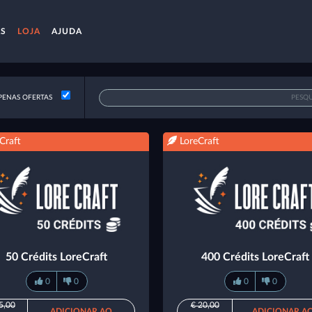
AS
LOJA
AJUDA
ENAS OFERTAS
Craft
LoreCraft
50 Crédits LoreCraft
400 Crédits LoreCraft
0
0
0
0
5,00
€ 20,00
ADICIONAR AO
ADICIONAR A