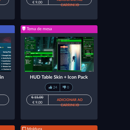
€ 9,00
CARRINHO
Tema de mesa
in
HUD Table Skin + Icon Pack
24
0
€ 15,00
ADICIONAR AO
€ 9,00
CARRINHO
Moldura