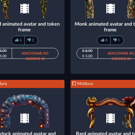
d animated avatar and token
Monk animated avatar and 
frame
frame
6
2
8
1
8,00
€ 8,00
ADICIONAR AO
ADICIONAR AO
4,00
€ 4,00
CARRINHO
CARRINHO
ura
Moldura
rlock animated avatar and
Bard animated avatar and 