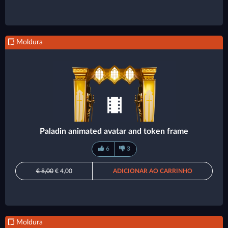
Moldura
Paladin animated avatar and token frame
6
3
€ 8,00
€ 4,00
ADICIONAR AO CARRINHO
Moldura