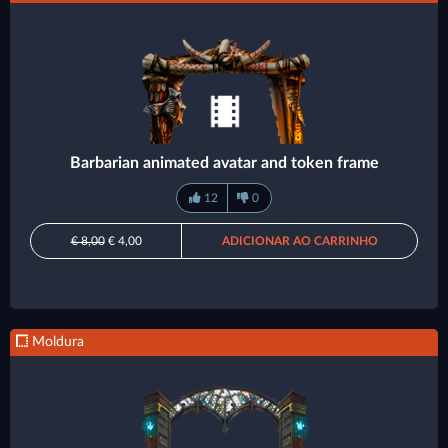
Barbarian animated avatar and token frame
12
0
€ 8,00
€ 4,00
ADICIONAR AO CARRINHO
Moldura