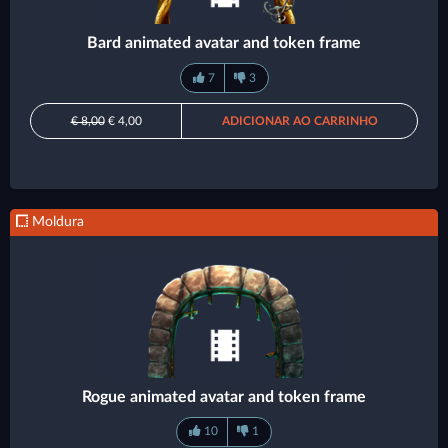
Bard animated avatar and token frame
7
3
€ 8,00
€ 4,00
ADICIONAR AO CARRINHO
Moldura
Rogue animated avatar and token frame
10
1