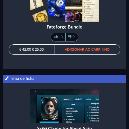
Fateforge Bundle
13
0
€ 42,00
€ 25,00
ADICIONAR AO CARRINHO
Tema de ficha
SciFi Character Sheet Skin