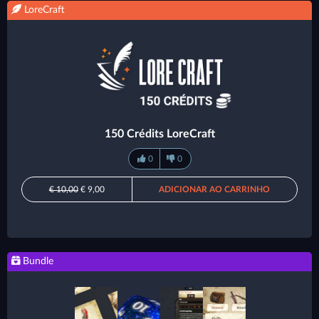
LoreCraft
150 Crédits LoreCraft
0
0
€ 10,00
€ 9,00
ADICIONAR AO CARRINHO
Bundle