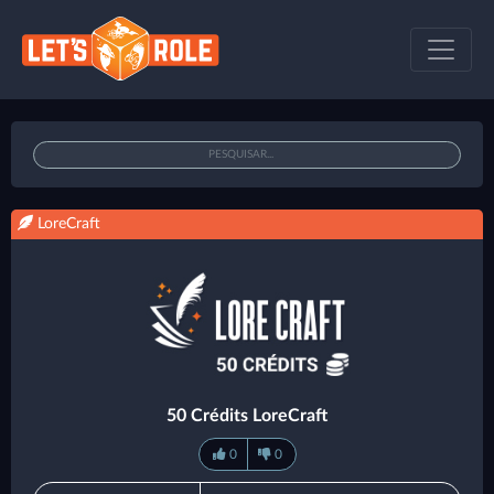
LoreCraft
50 Crédits LoreCraft
0
0