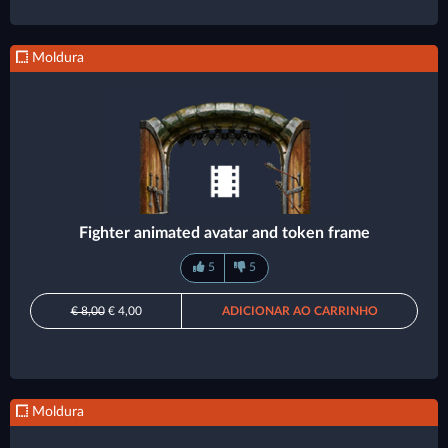
Moldura
Fighter animated avatar and token frame
5
5
€ 8,00
€ 4,00
ADICIONAR AO CARRINHO
Moldura