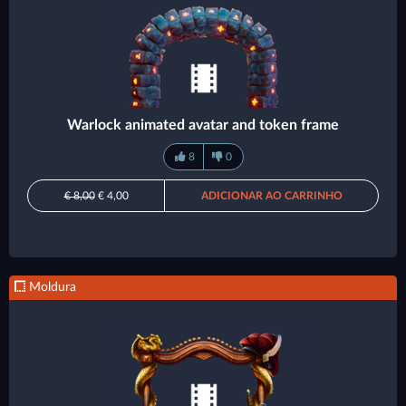
Warlock animated avatar and token frame
8
0
€ 8,00
€ 4,00
ADICIONAR AO CARRINHO
Moldura