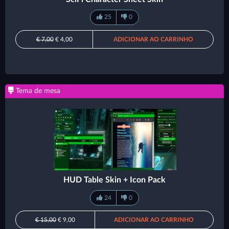
25
0
€ 7,00
€ 4,00
ADICIONAR AO CARRINHO
Tema de mesa
HUD Table Skin + Icon Pack
24
0
€ 15,00
€ 9,00
ADICIONAR AO CARRINHO