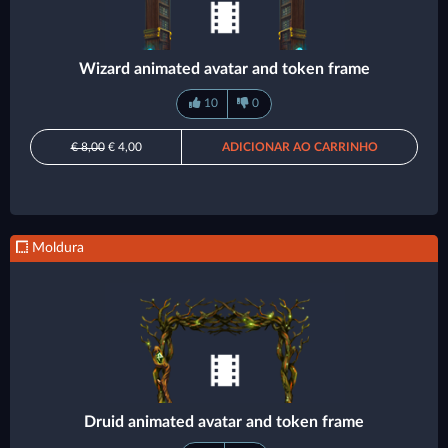
Wizard animated avatar and token frame
10
0
€ 8,00
€ 4,00
ADICIONAR AO CARRINHO
Moldura
Druid animated avatar and token frame