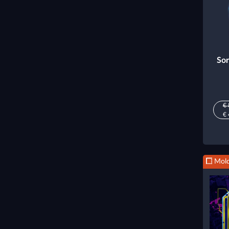
Sor
€ 
€ 
Mold