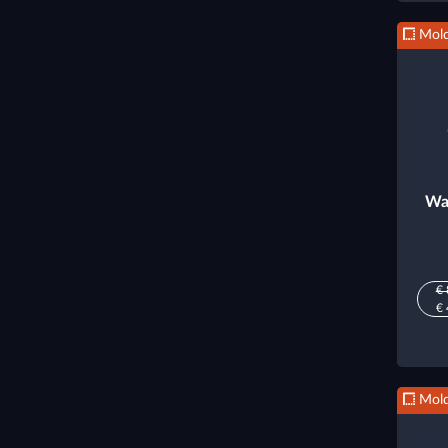
Mold
Wa
€ 
€ 
Mold