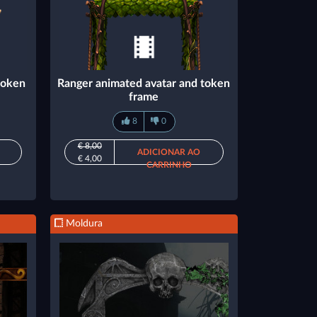
token
Ranger animated avatar and token
frame
8
0
€ 8,00
ADICIONAR AO
€ 4,00
CARRINHO
Moldura