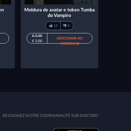
en
Moldura de avatar e token Tumba
do Vampiro
15
0
€ 5,00
ADICIONAR AO
€ 3,00
CARRINHO
REJOIGNEZ NOTRE COMMUNAUTÉ SUR DISCORD