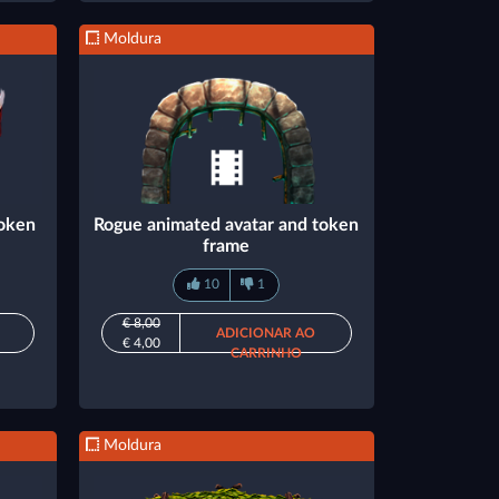
Moldura
token
Rogue animated avatar and token
frame
10
1
€ 8,00
ADICIONAR AO
€ 4,00
CARRINHO
Moldura