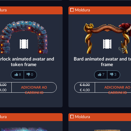
ura
Moldura
rlock animated avatar and
Bard animated avatar and 
token frame
frame
8
0
7
3
8,00
€ 8,00
ADICIONAR AO
ADICIONAR AO
4,00
€ 4,00
CARRINHO
CARRINHO
ura
Moldura