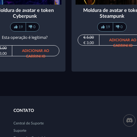
oldura de avatar e token
Moldura de avatar e tok
Cyberpunk
Steampunk
19
0
19
0
Esta operação é legítima?
€ 5,00
ADICIONAR AO
€ 3,00
CARRINHO
5,00
ADICIONAR AO
3,00
CARRINHO
CONTATO
Central de Suporte
Suporte