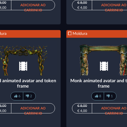
8,00
€ 8,00
ADICIONAR AO
ADICIONAR AO
4,00
€ 4,00
CARRINHO
CARRINHO
ura
Moldura
d animated avatar and token
Monk animated avatar and 
frame
frame
6
2
8
1
8,00
€ 8,00
ADICIONAR AO
ADICIONAR AO
4,00
€ 4,00
CARRINHO
CARRINHO