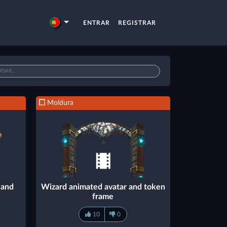
ENTRAR
REGISTRAR
Moldura
 and
Wizard animated avatar and token
frame
10
0