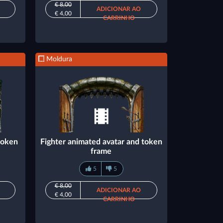
€ 8,00
ADICIONAR AO
€ 4,00
CARRINHO
Moldura
token
Fighter animated avatar and token
frame
5
5
€ 8,00
ADICIONAR AO
€ 4,00
CARRINHO