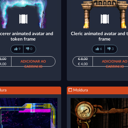
cerer animated avatar and
Cleric animated avatar and 
token frame
frame
9
0
6
3
8,00
€ 8,00
ADICIONAR AO
ADICIONAR AO
4,00
€ 4,00
CARRINHO
CARRINHO
ura
Moldura