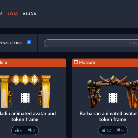
AS
LOJA
AJUDA
ENAS OFERTAS
ura
Moldura
ladin animated avatar and
Barbarian animated avatar
token frame
token frame
6
3
12
0