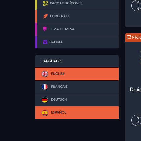
€ 
PACOTE DE ÍCONES
€ 
LORECRAFT
TEMA DE MESA
Mold
BUNDLE
LANGUAGES
ENGLISH
FRANÇAIS
Drui
DEUTSCH
ESPAÑOL
€ 
€ 