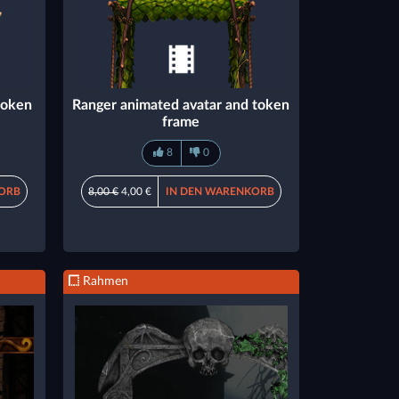
token
Ranger animated avatar and token
frame
8
0
ORB
8,00 €
4,00 €
IN DEN WARENKORB
Rahmen