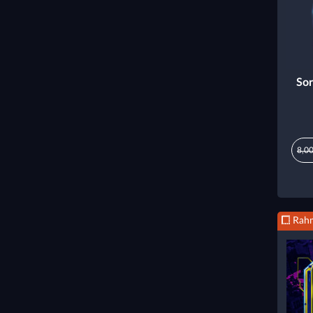
Sor
8,00
Rah