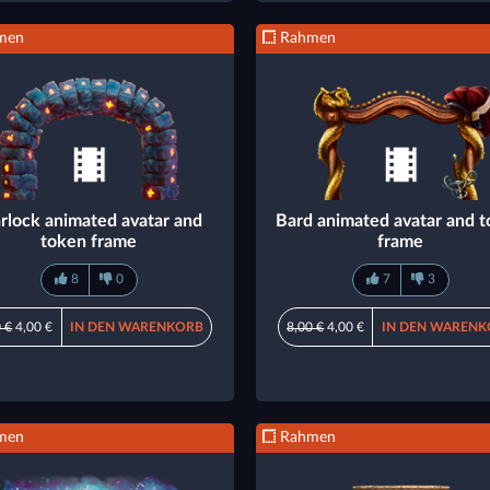
men
Rahmen
rlock animated avatar and
Bard animated avatar and 
token frame
frame
8
0
7
3
 €
4,00 €
IN DEN WARENKORB
8,00 €
4,00 €
IN DEN WARENK
men
Rahmen