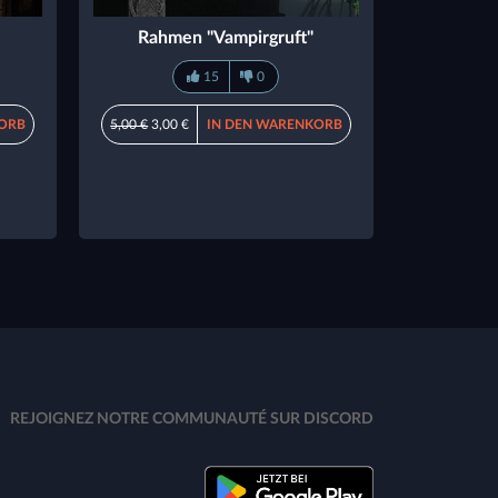
Rahmen "Vampirgruft"
15
0
ORB
5,00 €
3,00 €
IN DEN WARENKORB
REJOIGNEZ NOTRE COMMUNAUTÉ SUR DISCORD