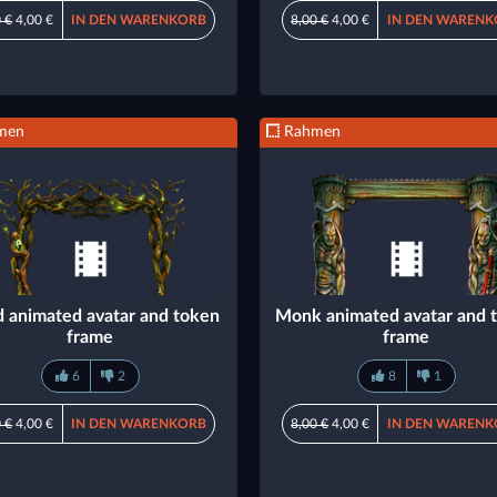
 €
4,00 €
IN DEN WARENKORB
8,00 €
4,00 €
IN DEN WARENK
men
Rahmen
d animated avatar and token
Monk animated avatar and 
frame
frame
6
2
8
1
 €
4,00 €
IN DEN WARENKORB
8,00 €
4,00 €
IN DEN WARENK