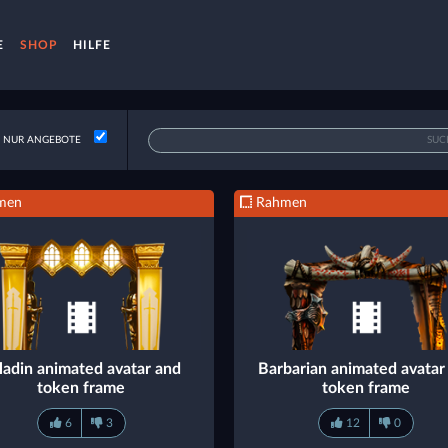
E
SHOP
HILFE
NUR ANGEBOTE
men
Rahmen
ladin animated avatar and
Barbarian animated avatar
token frame
token frame
6
3
12
0