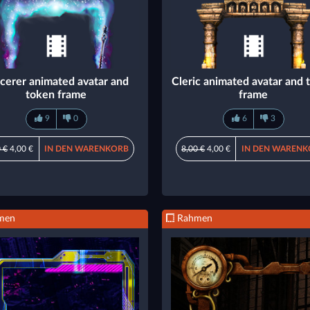
cerer animated avatar and
Cleric animated avatar and 
token frame
frame
9
0
6
3
 €
4,00 €
IN DEN WARENKORB
8,00 €
4,00 €
IN DEN WARENK
men
Rahmen