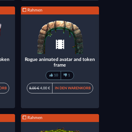
Rahmen
token
Rogue animated avatar and token
frame
10
1
ORB
8,00 €
4,00 €
IN DEN WARENKORB
Rahmen