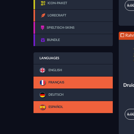
ICON-PAKET
8,00
LORECRAFT
SPIELTISCH-SKINS
Rah
BUNDLE
LANGUAGES
ENGLISH
FRANÇAIS
Drui
DEUTSCH
ESPAÑOL
8,00