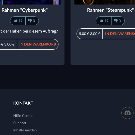
Rahmen "Cyberpunk"
Rahmen "Steampunk"
19
0
19
0
st der Haken bei diesem Auftrag?
5,00 €
3,00 €
IN DEN WARENK
 €
3,00 €
IN DEN WARENKORB
KONTAKT
Hilfe-Center
Support
Inhalte melden