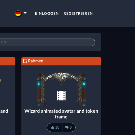
EINLOGGEN
REGISTRIEREN
Rahmen
 and
Wizard animated avatar and token
frame
10
0