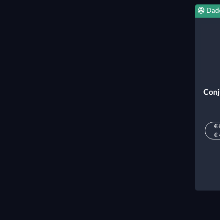
Dad
Conj
€ 
€ 