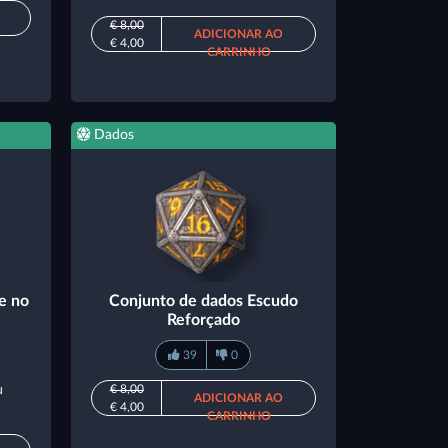
€ 8,00
ADICIONAR AO
€ 4,00
CARRINHO
Dados
e no
Conjunto de dados Escudo
Reforçado
39
0
u
€ 8,00
ADICIONAR AO
€ 4,00
CARRINHO