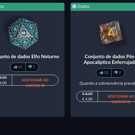
os
Dados
unto de dados Elfo Noturno
Conjunto de dados Pós
Apocalíptico Enferrujad
61
1
31
2
8,00
ADICIONAR AO
Quando a sobrevivência preva
4,00
CARRINHO
€ 8,00
ADICIONAR AO
€ 4,00
CARRINHO