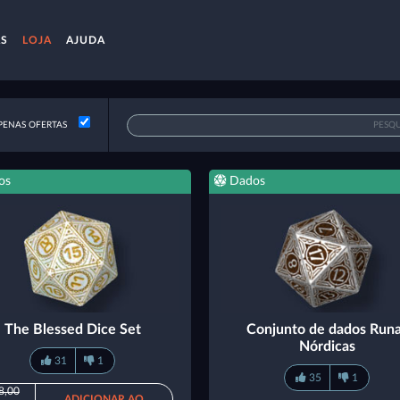
AS
LOJA
AJUDA
ENAS OFERTAS
os
Dados
The Blessed Dice Set
Conjunto de dados Run
Nórdicas
31
1
35
1
8,00
ADICIONAR AO