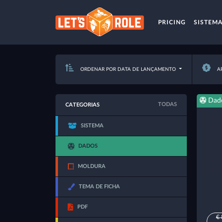
PRICING
SISTEM
ORDENAR POR DATA DE LANÇAMENTO
AP
Dad
TODAS
CATEGORIAS
SISTEMA
DADOS
MOLDURA
TEMA DE FICHA
PDF
€ 