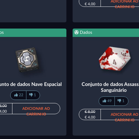
ADICIONAR AO
€ 4,00
CARRINHO
os
Dados
unto de dados Nave Espacial
Conjunto de dados Assass
Sanguinário
22
1
49
1
8,00
ADICIONAR AO
4,00
€ 8,00
CARRINHO
ADICIONAR AO
€ 4,00
CARRINHO