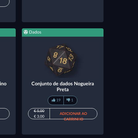
Dados
ino
Conjunto de dados Nogueira
Preta
19
1
€ 5,00
ADICIONAR AO
€ 3,00
CARRINHO