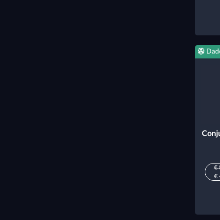
Dad
Conj
€ 
€ 