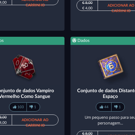
4,00
€ 8,00
CARRINHO
ADICIONAR AO
€ 4,00
CARRINHO
os
Dados
njunto de dados Vampiro
Conjunto de dados Distant
Vermelho Como Sangue
Espaço
103
1
44
1
Um pequeno passo para se
8,00
ADICIONAR AO
personagem...
4,00
CARRINHO
€ 8,00