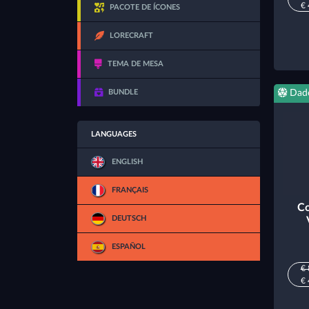
€ 
PACOTE DE ÍCONES
LORECRAFT
TEMA DE MESA
BUNDLE
Dad
LANGUAGES
ENGLISH
FRANÇAIS
Co
DEUTSCH
ESPAÑOL
€ 
€ 