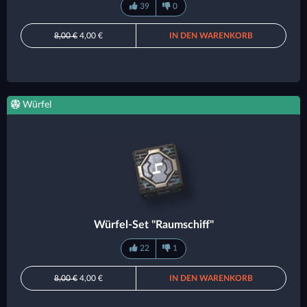
39
0
8,00 €
4,00 €
IN DEN WARENKORB
Würfel
Würfel-Set "Raumschiff"
22
1
8,00 €
4,00 €
IN DEN WARENKORB