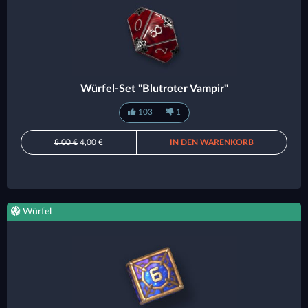
Würfel-Set "Blutroter Vampir"
103
1
8,00 €
4,00 €
IN DEN WARENKORB
Würfel