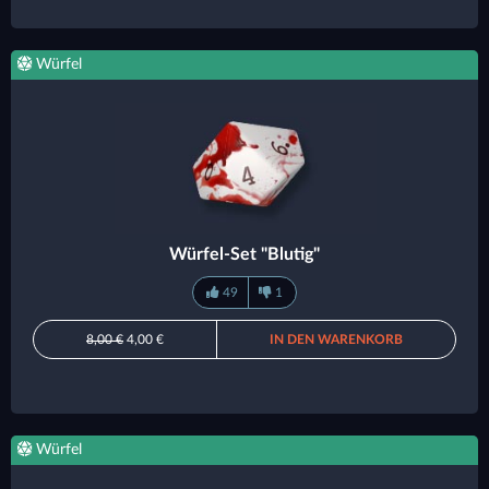
Würfel
Würfel-Set "Blutig"
49
1
8,00 €
4,00 €
IN DEN WARENKORB
Würfel