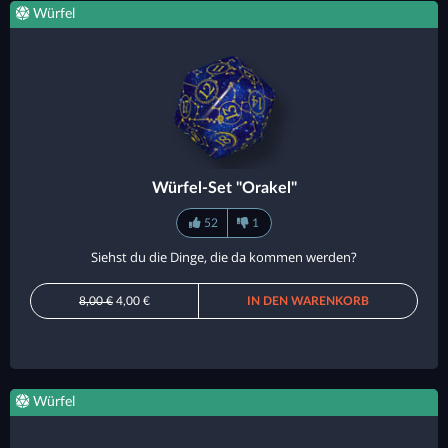
Würfel
Würfel-Set "Orakel"
52
1
Siehst du die Dinge, die da kommen werden?
8,00 €
4,00 €
IN DEN WARENKORB
Würfel