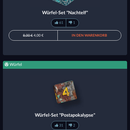
Würfel-Set "Nachtelf"
61
1
8,00 €
4,00 €
IN DEN WARENKORB
Würfel
Würfel-Set "Postapokalypse"
31
2