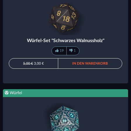
Würfel-Set "Schwarzes Walnussholz"
19
1
5,00 €
3,00 €
IN DEN WARENKORB
Würfel