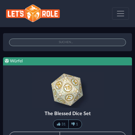
Würfel
The Blessed Dice Set
31
1