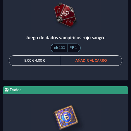
Juego de dados vampíricos rojo sangre
103
1
8,00 €
4,00 €
AÑADIR AL CARRO
Dados