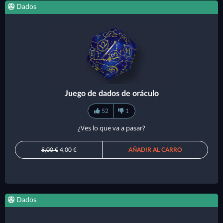
Dados
Juego de dados de oráculo
52
1
¿Ves lo que va a pasar?
8,00 €
4,00 €
AÑADIR AL CARRO
Dados