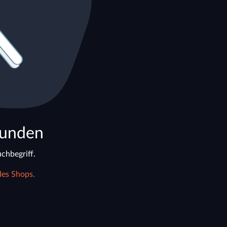
funden
chbegriff.
des Shops.