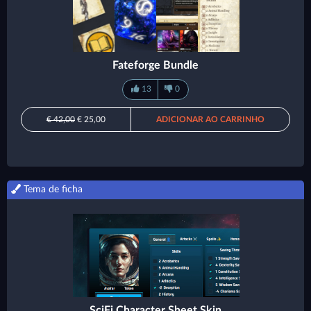
Fateforge Bundle
13
0
€ 42,00
€ 25,00
ADICIONAR AO CARRINHO
Tema de ficha
SciFi Character Sheet Skin