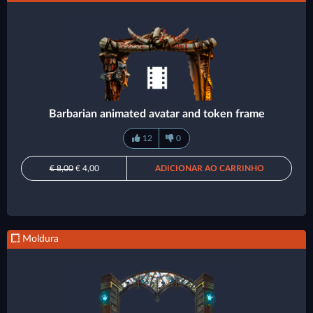
Barbarian animated avatar and token frame
12
0
€ 8,00
€ 4,00
ADICIONAR AO CARRINHO
Moldura