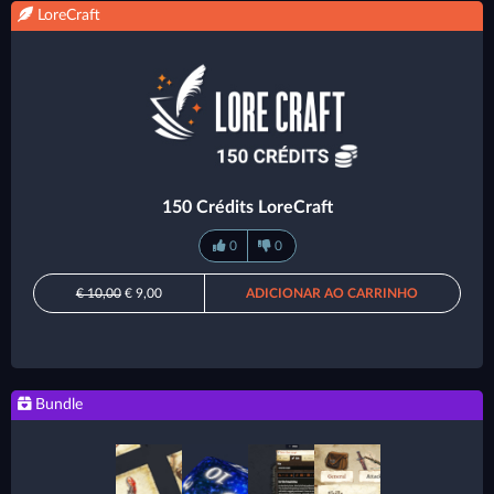
LoreCraft
150 Crédits LoreCraft
0
0
€ 10,00
€ 9,00
ADICIONAR AO CARRINHO
Bundle