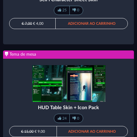
25
0
€ 7,00
€ 4,00
ADICIONAR AO CARRINHO
Tema de mesa
HUD Table Skin + Icon Pack
24
0
€ 15,00
€ 9,00
ADICIONAR AO CARRINHO