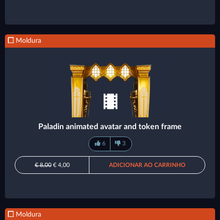
Moldura
Paladin animated avatar and token frame
6
3
€ 8,00
€ 4,00
ADICIONAR AO CARRINHO
Moldura