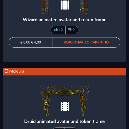
Wizard animated avatar and token frame
10
0
€ 8,00
€ 4,00
ADICIONAR AO CARRINHO
Moldura
Druid animated avatar and token frame