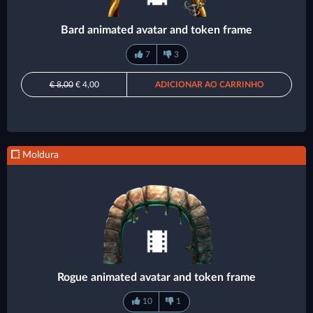
Bard animated avatar and token frame
7
3
€ 8,00
€ 4,00
ADICIONAR AO CARRINHO
Moldura
Rogue animated avatar and token frame
10
1