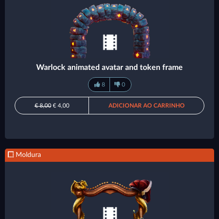
Warlock animated avatar and token frame
8
0
€ 8,00
€ 4,00
ADICIONAR AO CARRINHO
Moldura