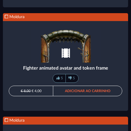
Moldura
Fighter animated avatar and token frame
5
5
€ 8,00
€ 4,00
ADICIONAR AO CARRINHO
Moldura