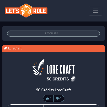
LoreCraft
50 Crédits LoreCraft
0
0