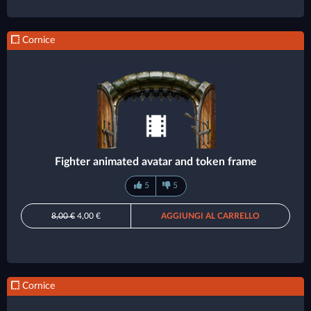
Cornice
Fighter animated avatar and token frame
5
5
8,00 €
4,00 €
AGGIUNGI AL CARRELLO
Cornice