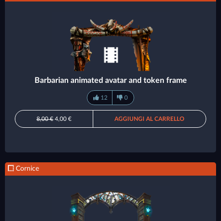
Barbarian animated avatar and token frame
12
0
8,00 €
4,00 €
AGGIUNGI AL CARRELLO
Cornice