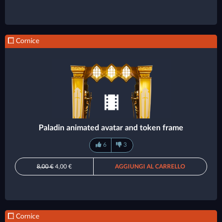
Cornice
Paladin animated avatar and token frame
6
3
8,00 €
4,00 €
AGGIUNGI AL CARRELLO
Cornice