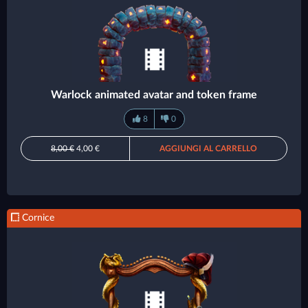
Warlock animated avatar and token frame
8
0
8,00 €
4,00 €
AGGIUNGI AL CARRELLO
Cornice