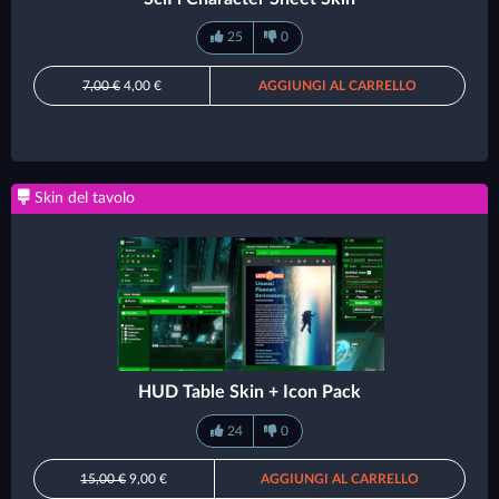
25
0
7,00 €
4,00 €
AGGIUNGI AL CARRELLO
Skin del tavolo
HUD Table Skin + Icon Pack
24
0
15,00 €
9,00 €
AGGIUNGI AL CARRELLO