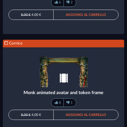
6
2
8,00 €
4,00 €
AGGIUNGI AL CARRELLO
Cornice
Monk animated avatar and token frame
8
1
8,00 €
4,00 €
AGGIUNGI AL CARRELLO