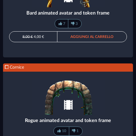
Bard animated avatar and token frame
7
3
8,00 €
4,00 €
AGGIUNGI AL CARRELLO
Cornice
Rogue animated avatar and token frame
10
1