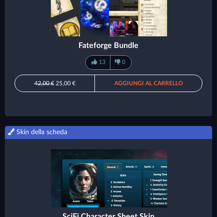
Fateforge Bundle
13
0
42,00 €
25,00 €
AGGIUNGI AL CARRELLO
Skin della scheda
SciFi Character Sheet Skin