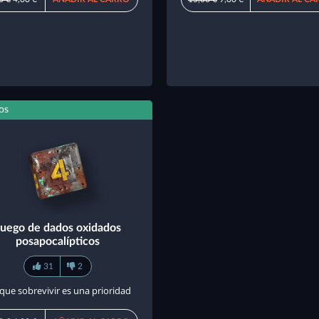
os
Juego de dados oxidados
posapocalípticos
31
2
que sobrevivir es una prioridad