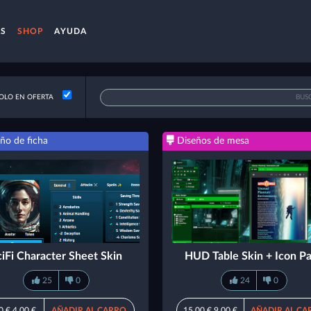
AS
SHOP
AYUDA
OLO EN OFERTA
ño de ficha
Diseños de mesa
ciFi Character Sheet Skin
HUD Table Skin + Icon P
25
0
24
0
0 €
4,00 €
AÑADIR AL CARRO
15,00 €
9,00 €
AÑADIR AL CA