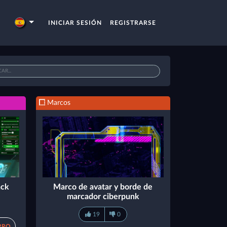
INICIAR SESIÓN
REGISTRARSE
Marcos
ack
Marco de avatar y borde de
marcador ciberpunk
19
0
RRO