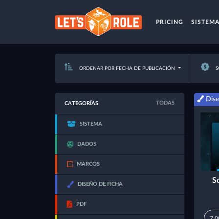
PRICING
SISTEM
ORDENAR POR FECHA DE PUBLICACIÓN
S
Dise
TODAS
CATEGORÍAS
SISTEMA
DADOS
MARCOS
S
DISEÑO DE FICHA
PDF
7,0