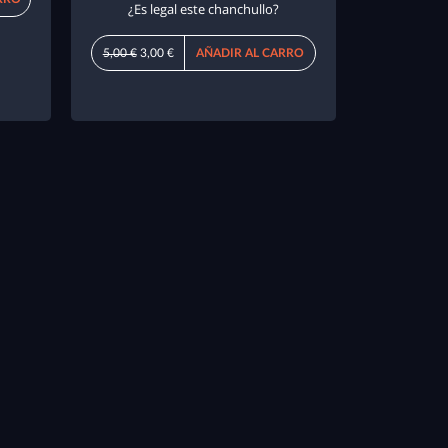
¿Es legal este chanchullo?
5,00 €
3,00 €
AÑADIR AL CARRO