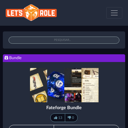
Bundle
Fateforge Bundle
13
0