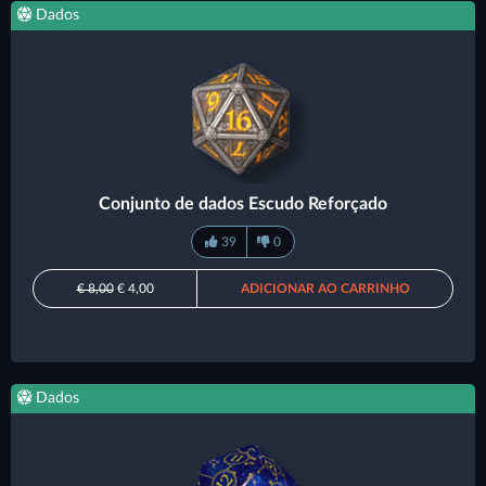
Dados
Conjunto de dados Escudo Reforçado
39
0
€ 8,00
€ 4,00
ADICIONAR AO CARRINHO
Dados