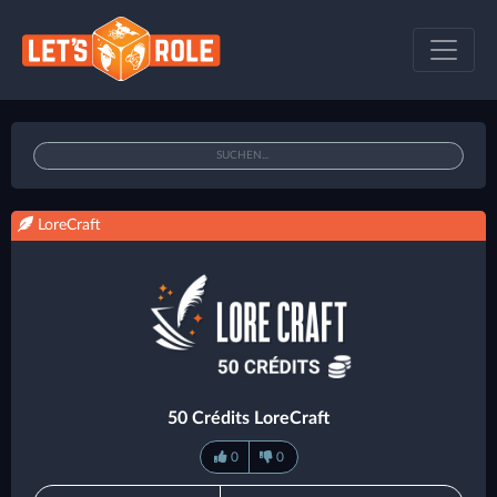
LoreCraft
50 Crédits LoreCraft
0
0