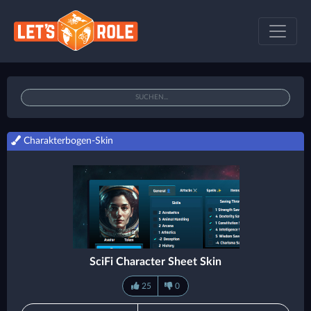
Charakterbogen-Skin
SciFi Character Sheet Skin
25
0