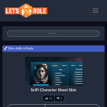
Skin della scheda
SciFi Character Sheet Skin
25
0