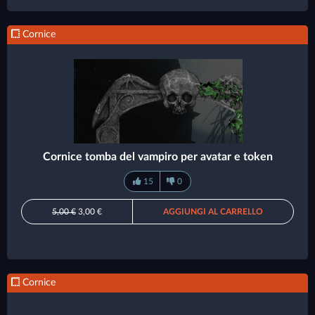
Cornice
Cornice tomba del vampiro per avatar e token
15
0
5,00 €
3,00 €
AGGIUNGI AL CARRELLO
Cornice