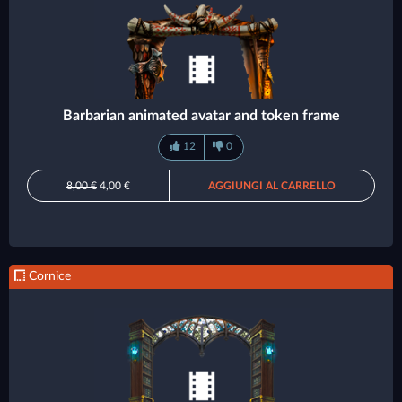
Barbarian animated avatar and token frame
12
0
8,00 €
4,00 €
AGGIUNGI AL CARRELLO
Cornice