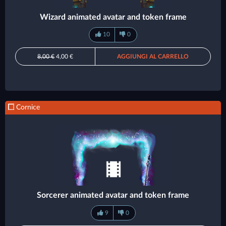
Wizard animated avatar and token frame
10
0
8,00 €
4,00 €
AGGIUNGI AL CARRELLO
Cornice
Sorcerer animated avatar and token frame
9
0