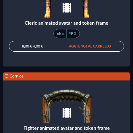
Cleric animated avatar and token frame
6
3
8,00 €
4,00 €
AGGIUNGI AL CARRELLO
Cornice
Fighter animated avatar and token frame