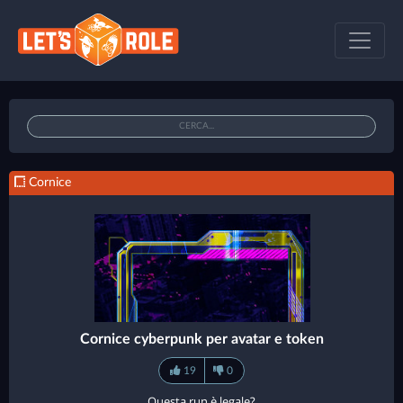
Cornice
Cornice cyberpunk per avatar e token
19
0
Questa run è legale?