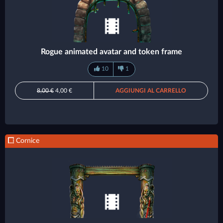
Rogue animated avatar and token frame
10
1
8,00 €
4,00 €
AGGIUNGI AL CARRELLO
Cornice