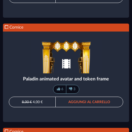
Cornice
Paladin animated avatar and token frame
6
3
8,00 €
4,00 €
AGGIUNGI AL CARRELLO
Cornice