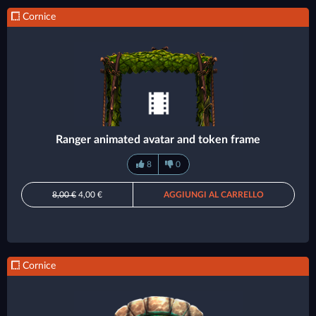
Cornice
Ranger animated avatar and token frame
8
0
8,00 €
4,00 €
AGGIUNGI AL CARRELLO
Cornice