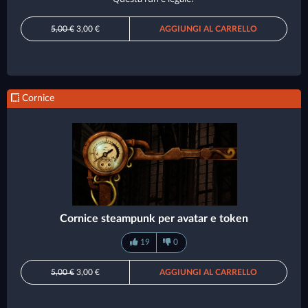
5,00 €
3,00 €
AGGIUNGI AL CARRELLO
Cornice
Cornice steampunk per avatar e token
19
0
5,00 €
3,00 €
AGGIUNGI AL CARRELLO