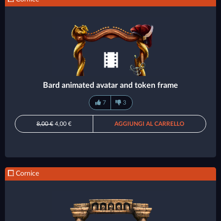
Bard animated avatar and token frame
7
3
8,00 €
4,00 €
AGGIUNGI AL CARRELLO
Cornice