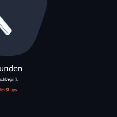
funden
chbegriff.
des Shops.