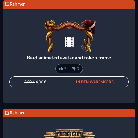
Rahmen
Bard animated avatar and token frame
7
3
8,00 €
4,00 €
IN DEN WARENKORB
Rahmen