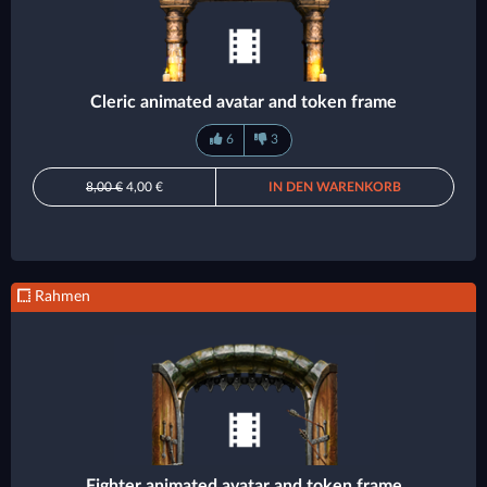
Cleric animated avatar and token frame
6
3
8,00 €
4,00 €
IN DEN WARENKORB
Rahmen
Fighter animated avatar and token frame