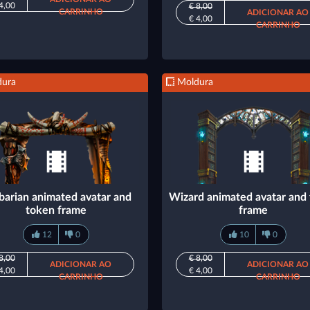
4,00
€ 8,00
CARRINHO
ADICIONAR AO
€ 4,00
CARRINHO
ura
Moldura
barian animated avatar and
Wizard animated avatar and
token frame
frame
12
0
10
0
8,00
€ 8,00
ADICIONAR AO
ADICIONAR AO
4,00
€ 4,00
CARRINHO
CARRINHO