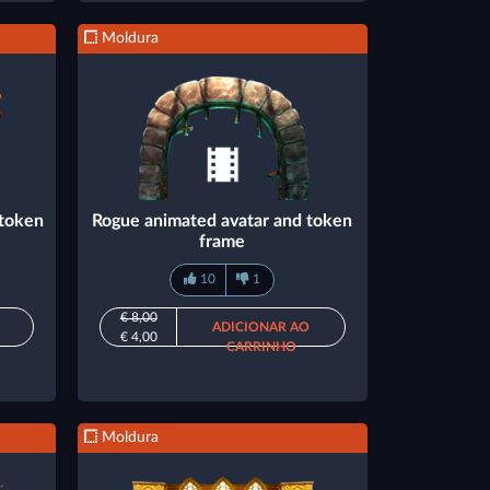
Moldura
 token
Rogue animated avatar and token
frame
10
1
€ 8,00
ADICIONAR AO
€ 4,00
CARRINHO
Moldura