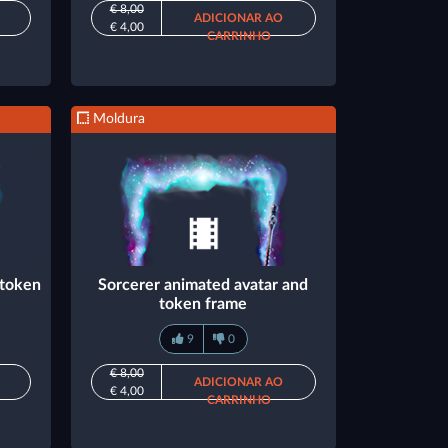
€ 8,00
ADICIONAR AO
€ 4,00
CARRINHO
Moldura
 token
Sorcerer animated avatar and
token frame
9
0
€ 8,00
ADICIONAR AO
€ 4,00
CARRINHO