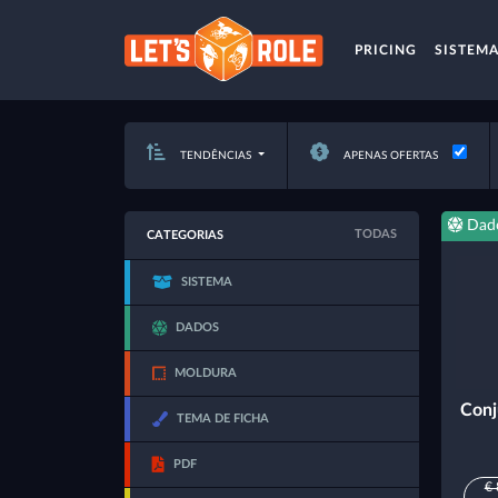
PRICING
SISTEM
TENDÊNCIAS
APENAS OFERTAS
Dad
TODAS
CATEGORIAS
SISTEMA
DADOS
MOLDURA
Conj
TEMA DE FICHA
PDF
€ 