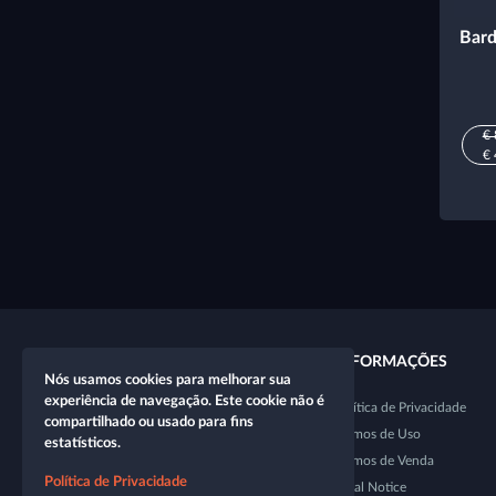
Bard
€ 
€ 
LINKS RÁPIDOS
INFORMAÇÕES
Nós usamos cookies para melhorar sua
experiência de navegação. Este cookie não é
Novo personagem
Política de Privacidade
compartilhado ou usado para fins
Nova mesa
Termos de Uso
estatísticos.
Loja
Termos de Venda
Política de Privacidade
Dice Tester
Legal Notice