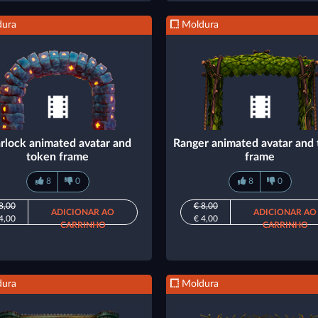
ura
Moldura
rlock animated avatar and
Ranger animated avatar and
token frame
frame
8
0
8
0
8,00
€ 8,00
ADICIONAR AO
ADICIONAR AO
4,00
€ 4,00
CARRINHO
CARRINHO
ura
Moldura