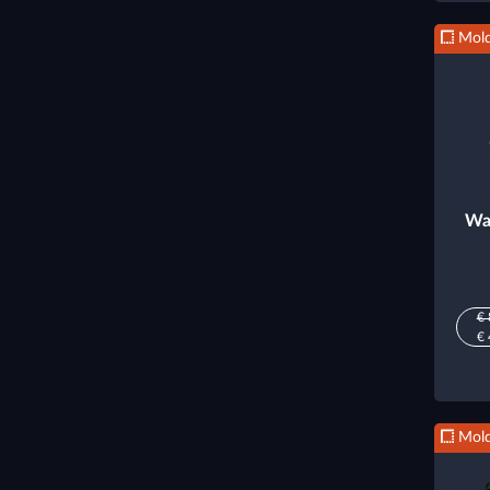
Mold
Wa
€ 
€ 
Mold