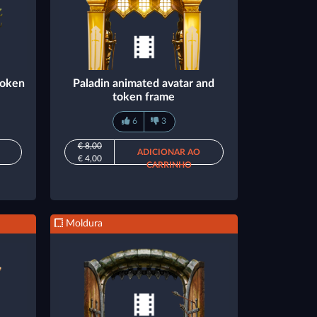
token
Paladin animated avatar and
token frame
6
3
€ 8,00
ADICIONAR AO
€ 4,00
CARRINHO
Moldura