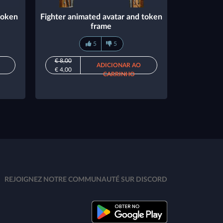
token
Fighter animated avatar and token
frame
5
5
€ 8,00
ADICIONAR AO
€ 4,00
CARRINHO
REJOIGNEZ NOTRE COMMUNAUTÉ SUR DISCORD