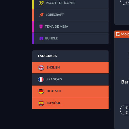
€ 
PACOTE DE ÍCONES
LORECRAFT
TEMA DE MESA
Mold
BUNDLE
LANGUAGES
ENGLISH
FRANÇAIS
Bar
DEUTSCH
ESPAÑOL
€ 
€ 