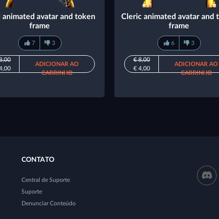
 animated avatar and token
Cleric animated avatar and 
frame
frame
7
3
6
3
8,00
€ 8,00
ADICIONAR AO
ADICIONAR AO
4,00
€ 4,00
CARRINHO
CARRINHO
CONTATO
Central de Suporte
Suporte
Denunciar Conteúdo