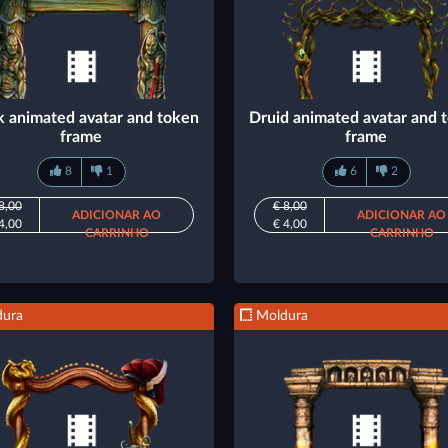
 animated avatar and token
Druid animated avatar and 
frame
frame
8
1
6
2
8,00
€ 8,00
ADICIONAR AO
ADICIONAR AO
4,00
€ 4,00
CARRINHO
CARRINHO
ura
Moldura