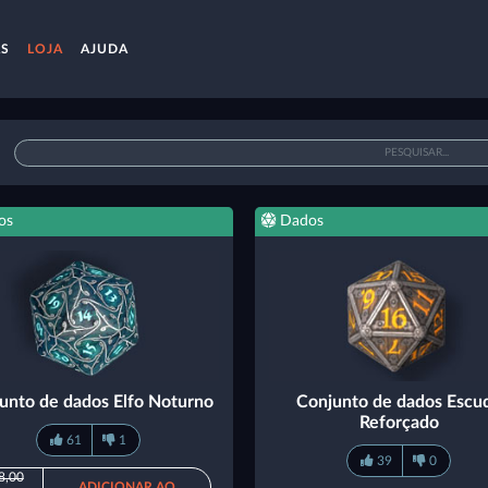
AS
LOJA
AJUDA
os
Dados
unto de dados Elfo Noturno
Conjunto de dados Escu
Reforçado
61
1
39
0
8,00
ADICIONAR AO