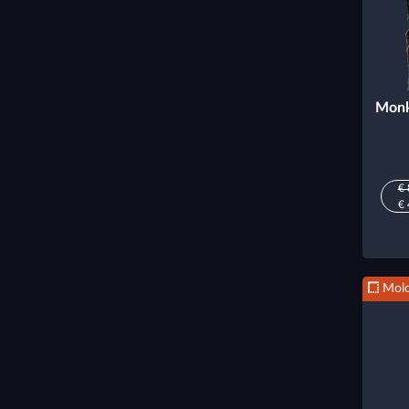
Monk
€ 
€ 
Mold