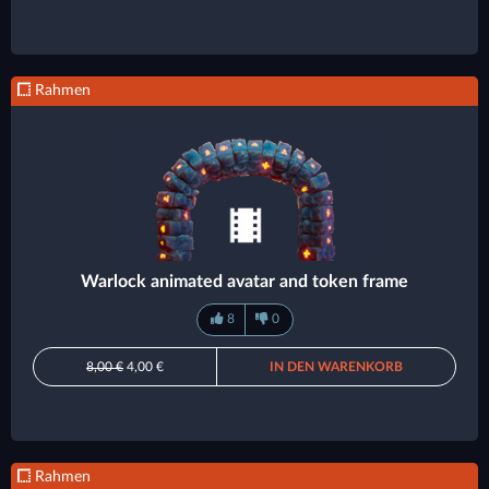
Rahmen
Warlock animated avatar and token frame
8
0
8,00 €
4,00 €
IN DEN WARENKORB
Rahmen