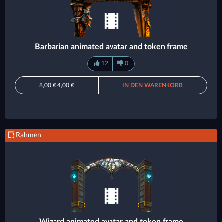
Barbarian animated avatar and token frame
12
0
8,00 €
4,00 €
IN DEN WARENKORB
Rahmen
Wizard animated avatar and token frame