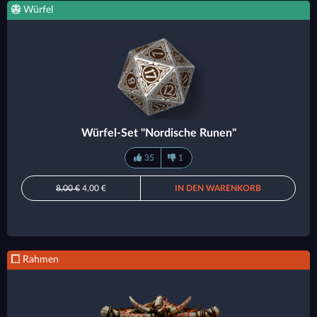
Würfel
Würfel-Set "Nordische Runen"
35
1
8,00 €
4,00 €
IN DEN WARENKORB
Rahmen