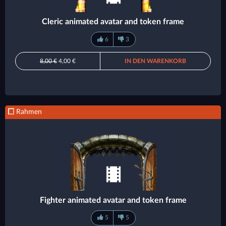
Cleric animated avatar and token frame
6
3
8,00 €
4,00 €
IN DEN WARENKORB
Rahmen
Fighter animated avatar and token frame
5
5