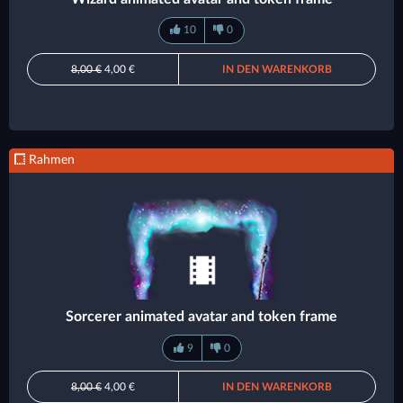
10
0
8,00 €
4,00 €
IN DEN WARENKORB
Rahmen
Sorcerer animated avatar and token frame
9
0
8,00 €
4,00 €
IN DEN WARENKORB