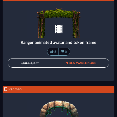
Ranger animated avatar and token frame
8
0
8,00 €
4,00 €
IN DEN WARENKORB
Rahmen