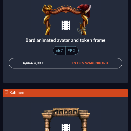
Bard animated avatar and token frame
7
3
8,00 €
4,00 €
IN DEN WARENKORB
Rahmen