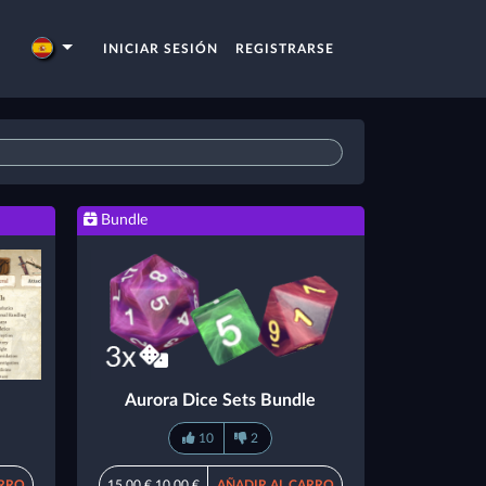
INICIAR SESIÓN
REGISTRARSE
Bundle
Aurora Dice Sets Bundle
10
2
ARRO
15,00 €
10,00 €
AÑADIR AL CARRO