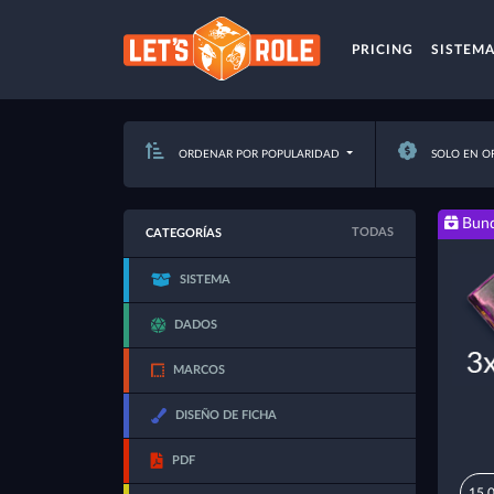
PRICING
SISTEM
ORDENAR POR POPULARIDAD
SOLO EN O
Bund
TODAS
CATEGORÍAS
SISTEMA
DADOS
MARCOS
DISEÑO DE FICHA
PDF
15,