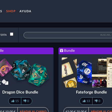
AS
SHOP
AYUDA
FERTA
le
Bundle
Dragon Dice Bundle
Fateforge Bundle
15
0
13
0
00 €
10,00 €
AÑADIR AL CARRO
42,00 €
25,00 €
AÑADIR AL C